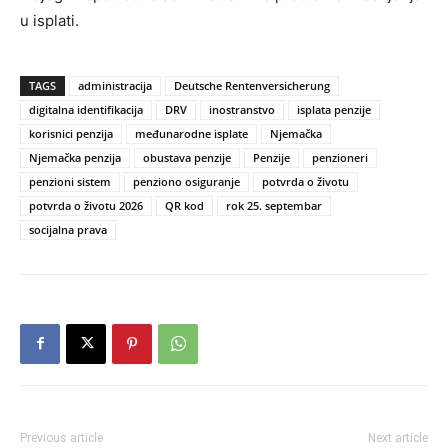
u isplati.
TAGS
administracija
Deutsche Rentenversicherung
digitalna identifikacija
DRV
inostranstvo
isplata penzije
korisnici penzija
međunarodne isplate
Njemačka
Njemačka penzija
obustava penzije
Penzije
penzioneri
penzioni sistem
penziono osiguranje
potvrda o životu
potvrda o životu 2026
QR kod
rok 25. septembar
socijalna prava
Previous article
Next article