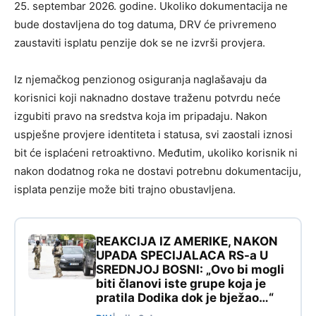
25. septembar 2026. godine. Ukoliko dokumentacija ne
bude dostavljena do tog datuma, DRV će privremeno
zaustaviti isplatu penzije dok se ne izvrši provjera.
Iz njemačkog penzionog osiguranja naglašavaju da
korisnici koji naknadno dostave traženu potvrdu neće
izgubiti pravo na sredstva koja im pripadaju. Nakon
uspješne provjere identiteta i statusa, svi zaostali iznosi
bit će isplaćeni retroaktivno. Međutim, ukoliko korisnik ni
nakon dodatnog roka ne dostavi potrebnu dokumentaciju,
isplata penzije može biti trajno obustavljena.
REAKCIJA IZ AMERIKE, NAKON
UPADA SPECIJALACA RS-a U
SREDNJOJ BOSNI: „Ovo bi mogli
biti članovi iste grupe koja je
pratila Dodika dok je bježao…“