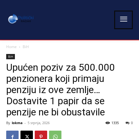
Home
BiH
BiH
Upućen poziv za 500.000
penzionera koji primaju
penziju iz ove zemlje…
Dostavite 1 papir da se
penzije ne bi obustavile
By
lokma
-
5 srpnja, 2026
1335
0