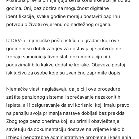
Posebna pravila primjenjuju se na korisnike starije od 95
godina. Oni, bez obzira na mogućnost digitalne
identifikacije, svake godine moraju dostaviti papirnu
potvrdu o životu ovjerenu od nadležnog organa.
Iz DRV-a i njemačke pošte ističu da građani koji ove
godine nisu dobili zahtjev za dostavljanje potvrde ne
trebaju samoinicijativno slati dokumentaciju niti
poduzimati bilo kakve dodatne korake. Obaveza postoji
isključivo za osobe koje su zvanično zaprimile dopis.
Njemačke vlasti naglašavaju da je cilj ove procedure
zaštita penzionog sistema i sprečavanje nezakonitih
isplata, ali i osiguravanje da svi korisnici koji imaju pravo
na penziju svoja primanja nastave dobijati bez prekida.
Zbog toga penzionerima koji su primili obavještenje
savjetuju da dokumentaciju dostave na vrijeme kako bi
izbjegli nepotrebne administrativne probleme i kašnjenja