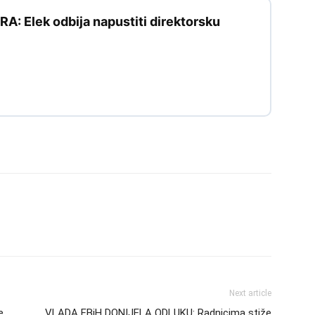
: Elek odbija napustiti direktorsku
Next article
e
VLADA FBiH DONIJELA ODLUKU: Radnicima stiže