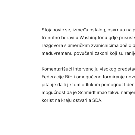
Stojanović se, između ostalog, osvrnuo na 
trenutno boravi u Washingtonu gdje prisust
razgovora s američkim zvaničnicima došlo d
međuvremenu povučeni zakoni koji su ranije i
Komentarišući intervenciju visokog predsta
Federacije BiH i omogućeno formiranje nove
pitanje da li je tom odlukom pomognut lider
mogućnost da je Schmidt imao takvu namjeru
korist na kraju ostvarila SDA.