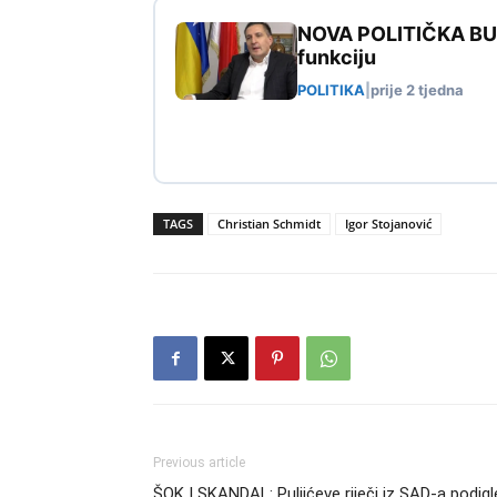
NOVA POLITIČKA BURA
funkciju
POLITIKA
|
prije 2 tjedna
TAGS
Christian Schmidt
Igor Stojanović
Previous article
ŠOK I SKANDAL: Puljićeve riječi iz SAD-a podigl