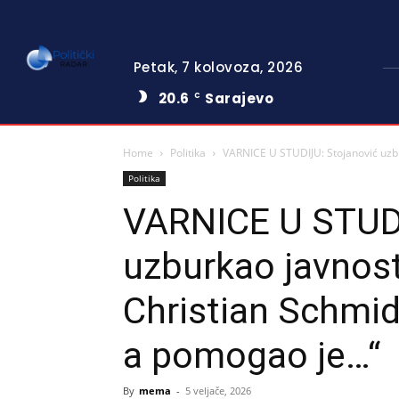
Petak, 7 kolovoza, 2026
20.6
Sarajevo
C
Home
Politika
VARNICE U STUDIJU: Stojanović uzbur
Politika
VARNICE U STUDI
uzburkao javnos
Christian Schmid
a pomogao je…“
By
mema
-
5 veljače, 2026