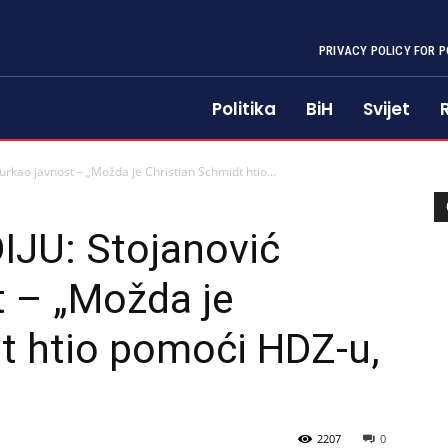
PRIVACY POLICY FOR P
Politika
BiH
Svijet
kao javnost – „Možda je Christian Schmidt htio...
JU: Stojanović
t – „Možda je
t htio pomoći HDZ-u,
2207
0