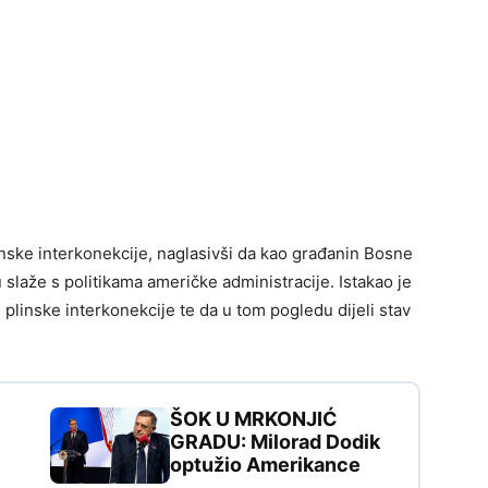
inske interkonekcije, naglasivši da kao građanin Bosne
laže s politikama američke administracije. Istakao je
linske interkonekcije te da u tom pogledu dijeli stav
ŠOK U MRKONJIĆ
GRADU: Milorad Dodik
optužio Amerikance