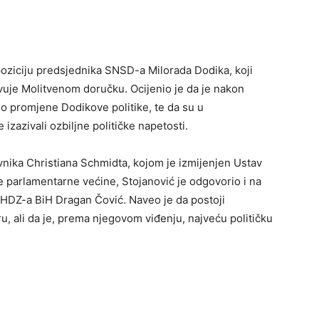
poziciju predsjednika SNSD-a Milorada Dodika, koji
vuje Molitvenom doručku. Ocijenio je da je nakon
o promjene Dodikove politike, te da su u
zazivali ozbiljne političke napetosti.
vnika Christiana Schmidta, kojom je izmijenjen Ustav
 parlamentarne većine, Stojanović je odgovorio i na
 HDZ-a BiH Dragan Čović. Naveo je da postoji
, ali da je, prema njegovom viđenju, najveću političku