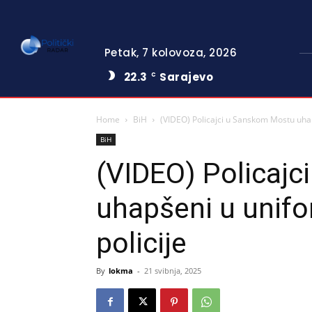
Petak, 7 kolovoza, 2026
22.3
Sarajevo
C
Home
BiH
(VIDEO) Policajci u Sanskom Mostu uhap
BiH
(VIDEO) Policaj
uhapšeni u unifo
policije
By
lokma
-
21 svibnja, 2025