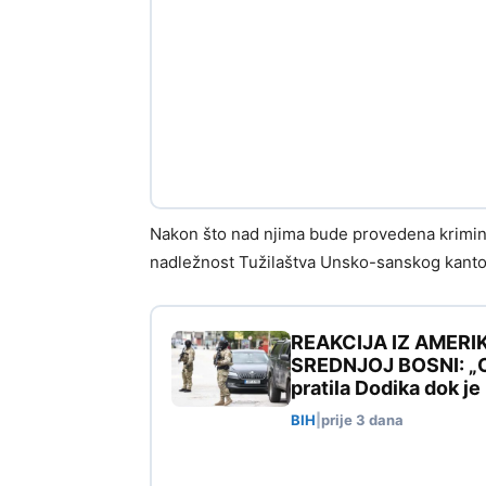
Nakon što nad njima bude provedena kriminal
nadležnost Tužilaštva Unsko-sanskog kanton
REAKCIJA IZ AMERI
SREDNJOJ BOSNI: „Ovo
pratila Dodika dok j
BIH
|
prije 3 dana