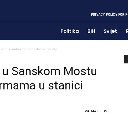
PRIVACY POLICY FOR P
Politika
BiH
Svijet
šeni u uniformama u stanici policije
ci u Sanskom Mostu
rmama u stanici
1443
0