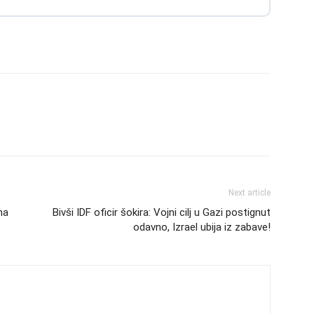
Next article
na
Bivši IDF oficir šokira: Vojni cilj u Gazi postignut
odavno, Izrael ubija iz zabave!