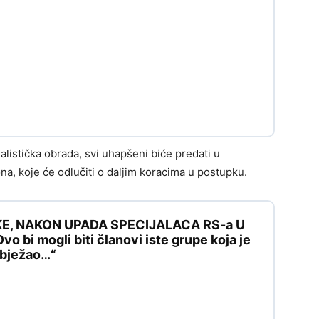
istička obrada, svi uhapšeni biće predati u
a, koje će odlučiti o daljim koracima u postupku.
KE, NAKON UPADA SPECIJALACA RS-a U
 bi mogli biti članovi iste grupe koja je
e bježao…“