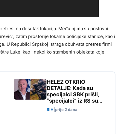
pretresi na desetak lokacija. Među njima su poslovni
ević”, zatim prostorije lokalne policijske stanice, kao i
ge. U Republici Srpskoj istraga obuhvata pretres firmi
 Oštre Luke, kao i nekoliko stambenih objekata koje
HELEZ OTKRIO
DETALJE: Kada su
specijalci SBK prišli,
“specijalci” iz RS su…
BIH
|
prije 2 dana