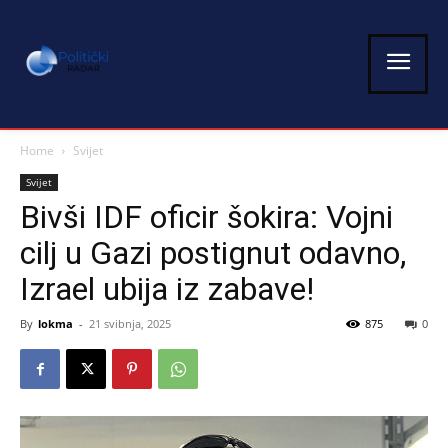
Home
Svijet
Svijet
Bivši IDF oficir šokira: Vojni
cilj u Gazi postignut odavno,
Izrael ubija iz zabave!
By
lokma
-
21 svibnja, 2025
875
0