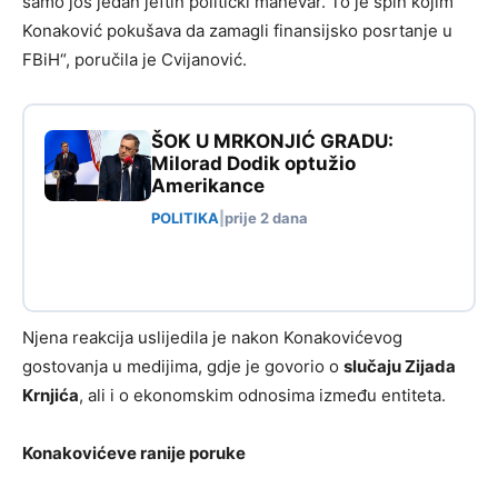
samo još jedan jeftin politički manevar. To je spin kojim
Konaković pokušava da zamagli finansijsko posrtanje u
FBiH“, poručila je Cvijanović.
ŠOK U MRKONJIĆ GRADU:
Milorad Dodik optužio
Amerikance
POLITIKA
|
prije 2 dana
Njena reakcija uslijedila je nakon Konakovićevog
gostovanja u medijima, gdje je govorio o
slučaju Zijada
Krnjića
, ali i o ekonomskim odnosima između entiteta.
Konakovićeve ranije poruke