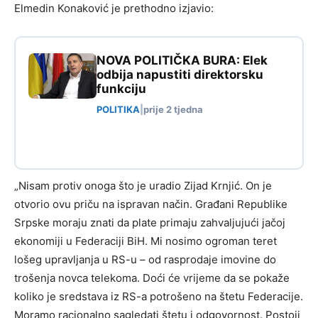
Elmedin Konaković je prethodno izjavio:
NOVA POLITIČKA BURA: Elek
odbija napustiti direktorsku
funkciju
POLITIKA
|
prije 2 tjedna
„Nisam protiv onoga što je uradio Zijad Krnjić. On je
otvorio ovu priču na ispravan način. Građani Republike
Srpske moraju znati da plate primaju zahvaljujući jačoj
ekonomiji u Federaciji BiH. Mi nosimo ogroman teret
lošeg upravljanja u RS-u – od rasprodaje imovine do
trošenja novca telekoma. Doći će vrijeme da se pokaže
koliko je sredstava iz RS-a potrošeno na štetu Federacije.
Moramo racionalno sagledati štetu i odgovornost. Postoji