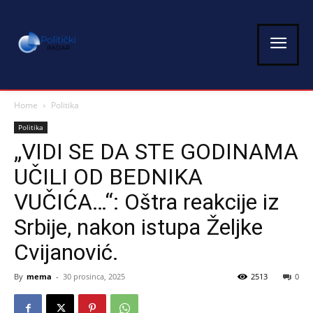
Home
Politika
Politika
„VIDI SE DA STE GODINAMA
UČILI OD BEDNIKA
VUČIĆA…“: Oštra reakcije iz
Srbije, nakon istupa Željke
Cvijanović.
By
mema
-
30 prosinca, 2025
2513
0