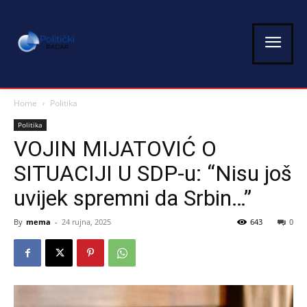
Home
Politika
Politika
VOJIN MIJATOVIĆ O
SITUACIJI U SDP-u: “Nisu još
uvijek spremni da Srbin…”
By
mema
-
24 rujna, 2025
643
0