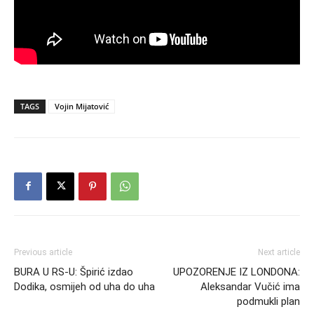
TAGS
Vojin Mijatović
Previous article
Next article
BURA U RS-U: Špirić izdao
UPOZORENJE IZ LONDONA:
Dodika, osmijeh od uha do uha
Aleksandar Vučić ima
podmukli plan