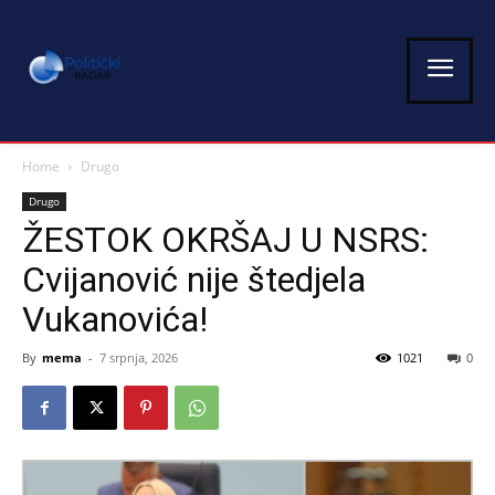
Home
Drugo
Drugo
ŽESTOK OKRŠAJ U NSRS:
Cvijanović nije štedjela
Vukanovića!
By
mema
-
7 srpnja, 2026
1021
0