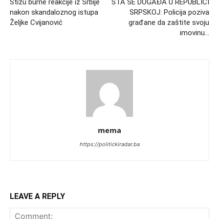
Stižu burne reakcije iz Srbije
ŠTA SE DOGAĐA U REPUBLICI
nakon skandaloznog istupa
SRPSKOJ: Policija poziva
Željke Cvijanović
građane da zaštite svoju
imovinu…
mema
https://politickiradar.ba
LEAVE A REPLY