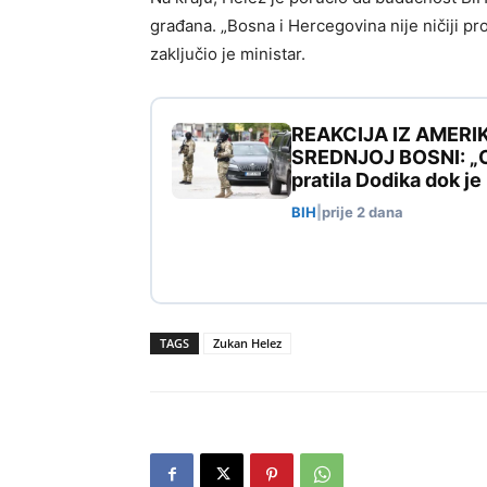
građana. „Bosna i Hercegovina nije ničiji proj
zaključio je ministar.
REAKCIJA IZ AMERI
SREDNJOJ BOSNI: „Ovo
pratila Dodika dok j
BIH
|
prije 2 dana
TAGS
Zukan Helez