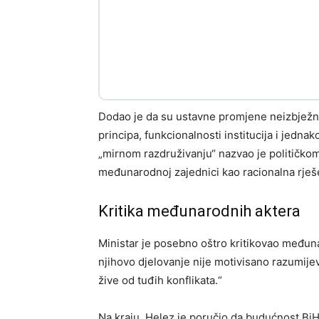
Dodao je da su ustavne promjene neizbježne
principa, funkcionalnosti institucija i jednak
„mirnom razdruživanju“ nazvao je političkom
međunarodnoj zajednici kao racionalna rješ
Kritika međunarodnih aktera
Ministar je posebno oštro kritikovao međunar
njihovo djelovanje nije motivisano razumijeva
žive od tuđih konflikata.“
Na kraju, Helez je poručio da budućnost BiH