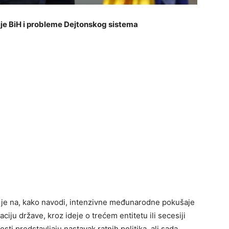
je BiH i probleme Dejtonskog sistema
 je na, kako navodi, intenzivne međunarodne pokušaje
zaciju države, kroz ideje o trećem entitetu ili secesiji
ti predstavljaju nastavak ratnih politika, ali sada