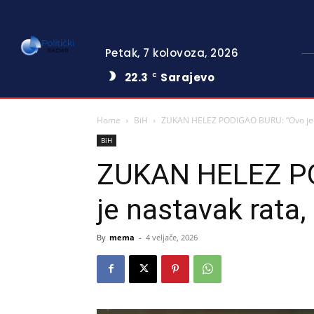
Petak, 7 kolovoza, 2026
22.3
Sarajevo
C
Home
BiH
ZUKAN HELEZ PODIGAO BURU: “Ovo je n
BiH
ZUKAN HELEZ P
je nastavak rata,
By
mema
-
4 veljače, 2026