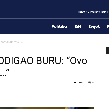
PRIVACY POLICY FOR P
Politika
BiH
Svijet
astavak rata, …”
ODIGAO BURU: “Ovo
 …”
2167
0