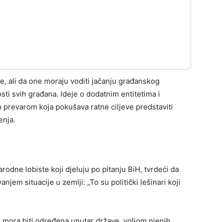
, ali da one moraju voditi jačanju građanskog
osti svih građana. Ideje o dodatnim entitetima i
 prevarom koja pokušava ratne ciljeve predstaviti
enja.
odne lobiste koji djeluju po pitanju BiH, tvrdeći da
njem situacije u zemlji: „To su politički lešinari koji
 mora biti određena unutar države, voljom njenih