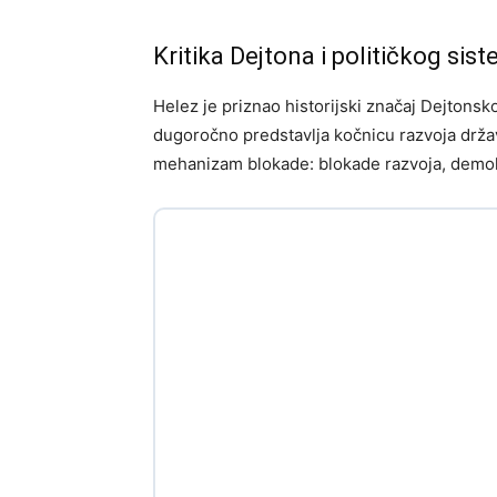
Kritika Dejtona i političkog sis
Helez je priznao historijski značaj Dejtonsko
dugoročno predstavlja kočnicu razvoja držav
mehanizam blokade: blokade razvoja, demokra