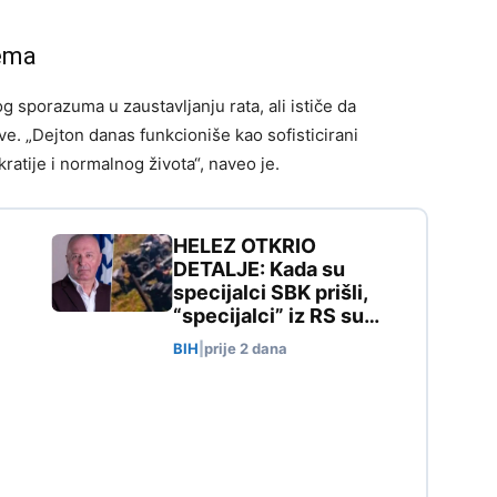
tema
g sporazuma u zaustavljanju rata, ali ističe da
e. „Dejton danas funkcioniše kao sofisticirani
tije i normalnog života“, naveo je.
HELEZ OTKRIO
DETALJE: Kada su
specijalci SBK prišli,
“specijalci” iz RS su…
BIH
|
prije 2 dana