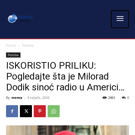
Home
Politika
Politika
ISKORISTIO PRILIKU:
Pogledajte šta je Milorad
Dodik sinoć radio u Americi…
By
mema
-
4 veljače, 2026
2461
0