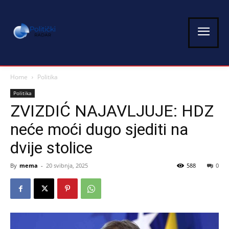
Home
Politika
Politika
ZVIZDIĆ NAJAVLJUJE: HDZ
neće moći dugo sjediti na
dvije stolice
By
mema
-
20 svibnja, 2025
588
0