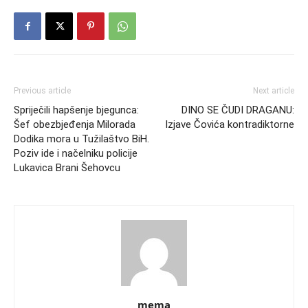
Previous article
Next article
Spriječili hapšenje bjegunca:
DINO SE ČUDI DRAGANU:
Šef obezbjeđenja Milorada
Izjave Čovića kontradiktorne
Dodika mora u Tužilaštvo BiH.
Poziv ide i načelniku policije
Lukavica Brani Šehovcu
mema