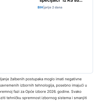
“specijalci” iz RS su…
BIH
|
prije 2 dana
ljanje žalbenih postupaka moglo imati negativne
savremenih izbornih tehnologija, posebno imajući u
premnoj fazi za Opće izbore 2026. godine. Svako
iti tehničku spremnost izbornog sistema i smanjiti