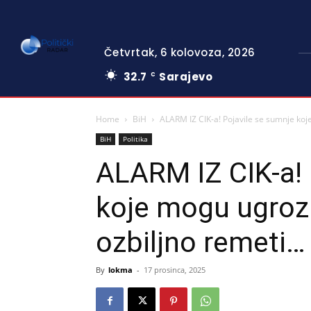
Četvrtak, 6 kolovoza, 2026
32.7
Sarajevo
C
Home
BiH
ALARM IZ CIK-a! Pojavile se sumnje koje
BiH
Politika
ALARM IZ CIK-a! 
koje mogu ugrozi
ozbiljno remeti…
By
lokma
-
17 prosinca, 2025