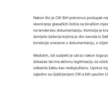
Nakon što je CIK BiH pokrenuo postupak naba
skeniranje glasačkih listića na biračkim mj
na tendersku dokumentaciju. Komisija je 
donijela rješenja kojima je dio navoda iz ža
korekcije unesene u dokumentaciju, s ciljem
Međutim, isti subjekt je ubrzo nakon toga p
dokazao da ima aktivnu legitimaciju za učeš
odbacila žalbu kao nedopuštenu. Uprkos toj o
zajedno sa izjašnjenjem CIK-a biti upućen U