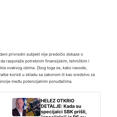
edeni privredni subjekt nije predočio dokaze o
 da raspolaže potrebnim finansijskim, tehničkim i
jekta ovakvog obima. Zbog toga se, kako navode,
 žalbe koristi u skladu sa zakonom ili kao sredstvo za
encije među potencijalnim ponuđačima.
HELEZ OTKRIO
DETALJE: Kada su
specijalci SBK prišli,