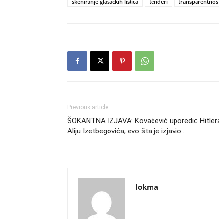
skeniranje glasačkih listića
tenderi
transparentnost
Previous article
ŠOKANTNA IZJAVA: Kovačević uporedio Hitlera
Aliju Izetbegovića, evo šta je izjavio…
lokma