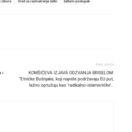
 izbora
Ured za razmatranje žalbi
žalbeni postupak
Next article
 i
KOMŠIĆEVA IZJAVA ODZVANJA BRISELOM:
“Etničke Bošnjake, koji najviše podržavaju EU put,
lažno optužuju kao ‘radikalno-islamističke’…