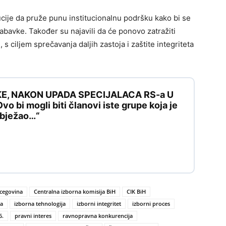
tucije da pruže punu institucionalnu podršku kako bi se
abavke. Također su najavili da će ponovo zatražiti
s ciljem sprečavanja daljih zastoja i zaštite integriteta
KE, NAKON UPADA SPECIJALACA RS-a U
 bi mogli biti članovi iste grupe koja je
e bježao…“
rcegovina
Centralna izborna komisija BiH
CIK BiH
a
izborna tehnologija
izborni integritet
izborni proces
6.
pravni interes
ravnopravna konkurencija