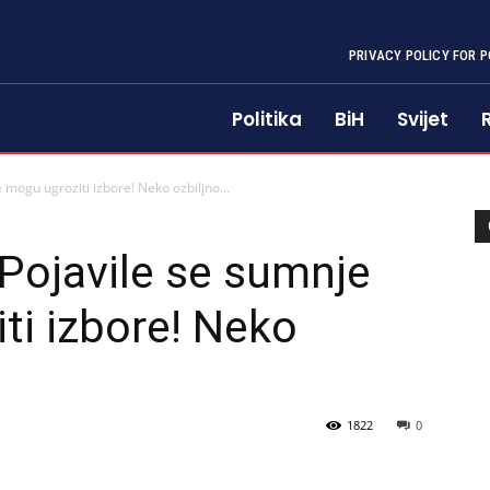
PRIVACY POLICY FOR P
Politika
BiH
Svijet
 mogu ugroziti izbore! Neko ozbiljno...
Pojavile se sumnje
ti izbore! Neko
1822
0