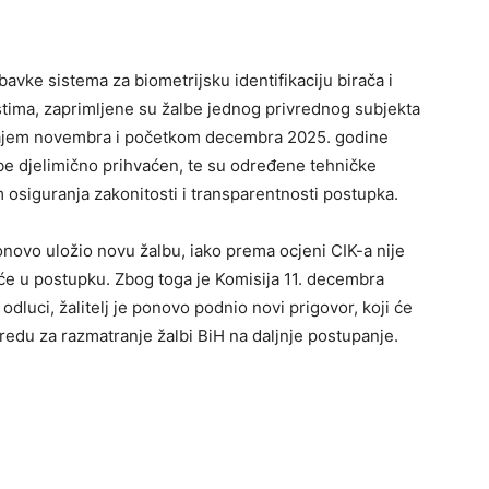
vke sistema za biometrijsku identifikaciju birača i
estima, zaprimljene su žalbe jednog privrednog subjekta
krajem novembra i početkom decembra 2025. godine
lbe djelimično prihvaćen, te su određene tehničke
 osiguranja zakonitosti i transparentnosti postupka.
onovo uložio novu žalbu, iako prema ocjeni CIK-a nije
će u postupku. Zbog toga je Komisija 11. decembra
dluci, žalitelj je ponovo podnio novi prigovor, koji će
redu za razmatranje žalbi BiH na daljnje postupanje.