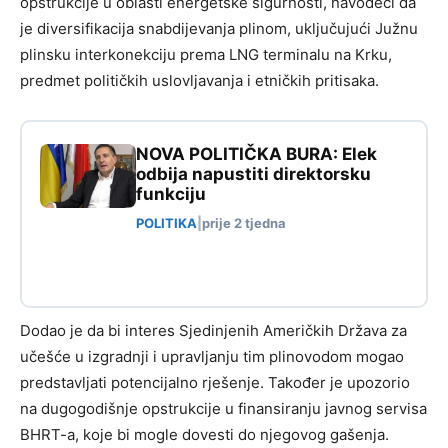
opstrukcije u oblasti energetske sigurnosti, navodeći da
je diversifikacija snabdijevanja plinom, uključujući Južnu
plinsku interkonekciju prema LNG terminalu na Krku,
predmet političkih uslovljavanja i etničkih pritisaka.
NOVA POLITIČKA BURA: Elek
odbija napustiti direktorsku
funkciju
POLITIKA
|
prije 2 tjedna
Dodao je da bi interes Sjedinjenih Američkih Država za
učešće u izgradnji i upravljanju tim plinovodom mogao
predstavljati potencijalno rješenje. Također je upozorio
na dugogodišnje opstrukcije u finansiranju javnog servisa
BHRT-a, koje bi mogle dovesti do njegovog gašenja.