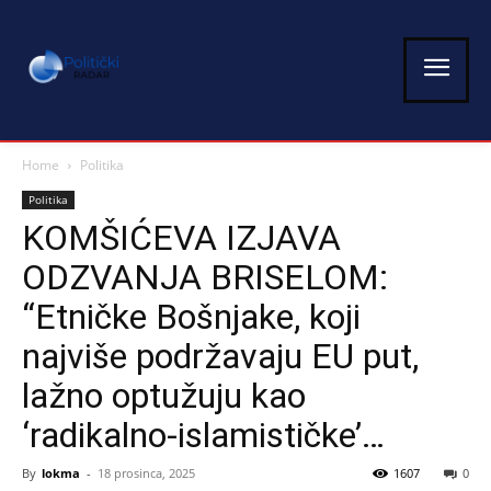
Home
Politika
Politika
KOMŠIĆEVA IZJAVA
ODZVANJA BRISELOM:
“Etničke Bošnjake, koji
najviše podržavaju EU put,
lažno optužuju kao
‘radikalno-islamističke’…
By
lokma
-
18 prosinca, 2025
1607
0