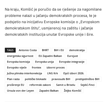
Na kraju, Komšić je poručio da se rješenje za nagomilane
probleme nalazi u jačanju demokratskih procesa, te je
podsjetio na inicijativu Evropske komisije o „Evropskom
demokratskom štitu“, usmjerenoj na zaštitu i jačanje
demokratskih institucija unutar Evropske unije i šire.
TAGS
Antonio Costa
BHRT
BiH i EU
demokratija
energetska sigurnost
EU Zapadni Balkan
Eurojust
Evropska komisija
Evropska unija
Evropske integracije
Evropsko vijeće
frontex
izborni proces
Južna plinska interkonekcija
LNG Krk
Opći izbori 2026.
Plan rasta
političke blokade
pravosuđe BiH
predsjedništvo BiH
proširenje EU
reformski zakoni
Samit u Briselu
Sejdić-Finci
Ursula von der Leyen
Zapadni Balkan
Željko Komšić