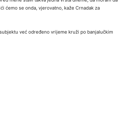
ići ćemo se onda, vjerovatno, kaže Crnadak za
subjektu već određeno vrijeme kruži po banjalučkim