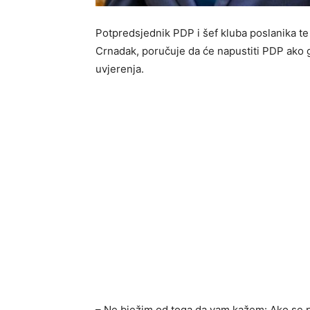
Potpredsjednik PDP i šef kluba poslanika te
Crnadak, poručuje da će napustiti PDP ako g
uvjerenja.
– Ne bježim od toga da vam kažem: Ako se p