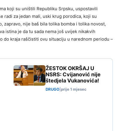
a koji su uništili Republiku Srpsku, uspostavili
e radi za jedan mali, uski krug porodica, koji su
, zapravo, nije baš bila tolika bomba i tolika novost,
va istina je da tu sada nema još uvijek nikakvih
do kraja raščistiti ovu situaciju u narednom periodu –
ŽESTOK OKRŠAJ U
NSRS: Cvijanović nije
štedjela Vukanovića!
DRUGO
|
prije 1 mjesec