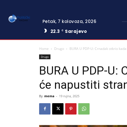
Petak, 7 kolovoza, 2026
22.3
Sarajevo
C
Home
Drugo
BURA U PDP-U: Crnadak otkrio kada ć
Drugo
BURA U PDP-U: C
će napustiti stra
By
mema
-
19 rujna, 2025