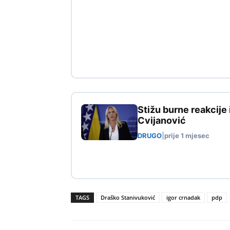
Stižu burne reakcije
Cvijanović
DRUGO
|
prije 1 mjesec
TAGS
Draško Stanivuković
igor crnadak
pdp