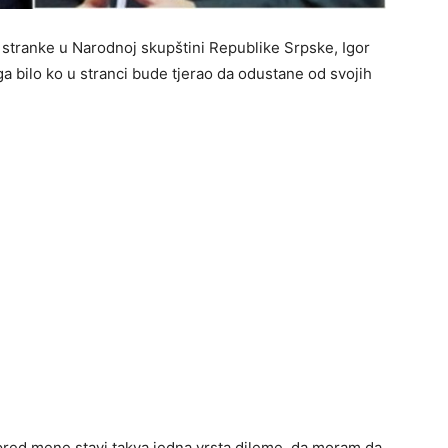
 stranke u Narodnoj skupštini Republike Srpske, Igor
a bilo ko u stranci bude tjerao da odustane od svojih
red mene stavi takva jedna vrsta dileme, da moram da