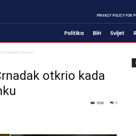
PRIVACY POLICY FOR P
Politika
BiH
Svijet
e napustiti stranku
rnadak otkrio kada
nku
1658
0