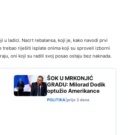
ji u ladici. Nacrt rebalansa, koji je, kako navodi prvi
rebao riješiti isplate onima koji su sproveli izborni
traju, oni koji su radili svoj posao ostaju bez naknada.
ŠOK U MRKONJIĆ
GRADU: Milorad Dodik
optužio Amerikance
POLITIKA
|
prije 2 dana