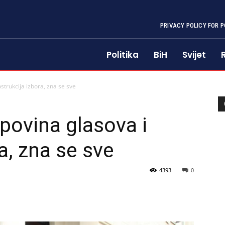
PRIVACY POLICY FOR P
Politika
BiH
Svijet
trukcija izbora, zna se sve
povina glasova i
a, zna se sve
4393
0