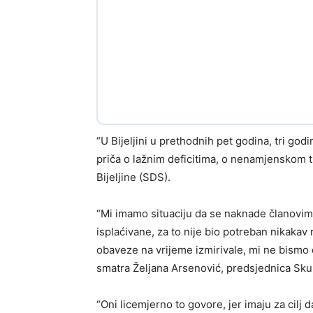
“U Bijeljini u prethodnih pet godina, tri go
priča o lažnim deficitima, o nenamjenskom t
Bijeljine (SDS).
“Mi imamo situaciju da se naknade članovim
isplaćivane, za to nije bio potreban nikakav 
obaveze na vrijeme izmirivale, mi ne bismo d
smatra Željana Arsenović, predsjednica Skup
“Oni licemjerno to govore, jer imaju za cilj d