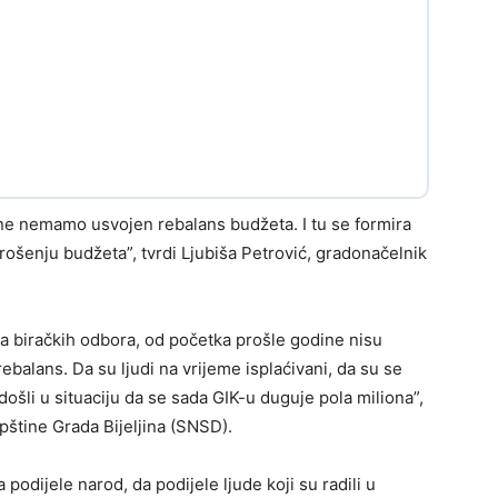
dine nemamo usvojen rebalans budžeta. I tu se formira
rošenju budžeta”, tvrdi Ljubiša Petrović, gradonačelnik
a biračkih odbora, od početka prošle godine nisu
rebalans. Da su ljudi na vrijeme isplaćivani, da su se
ošli u situaciju da se sada GIK-u duguje pola miliona”,
štine Grada Bijeljina (SNSD).
a podijele narod, da podijele ljude koji su radili u