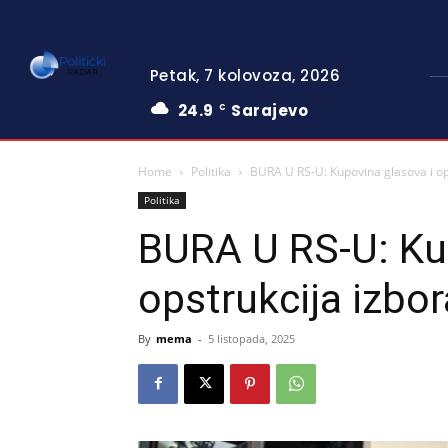
Petak, 7 kolovoza, 2026
24.9
Sarajevo
C
Home
Politika
BURA U RS-U: Kupovina glasova i ops
Politika
BURA U RS-U: Ku
opstrukcija izbor
By
mema
-
5 listopada, 2025