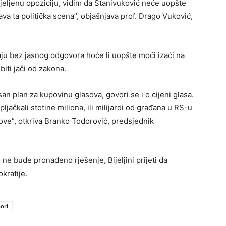
ijeljenu opoziciju, vidim da Stanivuković neće uopšte
va ta politička scena”, objašnjava prof. Drago Vuković,
aju bez jasnog odgovora hoće li uopšte moći izaći na
biti jači od zakona.
an plan za kupovinu glasova, govori se i o cijeni glasa.
opljačkali stotine miliona, ili milijardi od građana u RS-u
sove”, otkriva Branko Todorović, predsjednik
o ne bude pronađeno rješenje, Bijeljini prijeti da
kratije.
bori