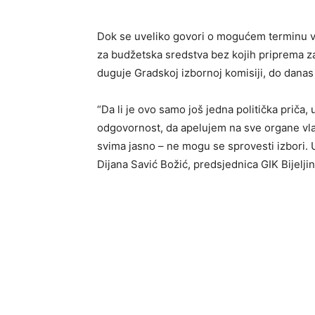
Dok se uveliko govori o mogućem terminu van
za budžetska sredstva bez kojih priprema za
duguje Gradskoj izbornoj komisiji, do danas
“Da li je ovo samo još jedna politička priča
odgovornost, da apelujem na sve organe vlast
svima jasno – ne mogu se sprovesti izbori. Us
Dijana Savić Božić, predsjednica GIK Bijeljin