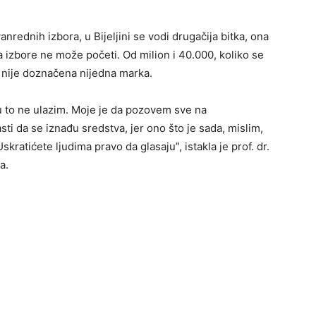
rednih izbora, u Bijeljini se vodi drugačija bitka, ona
 izbore ne može početi. Od milion i 40.000, koliko se
 nije doznačena nijedna marka.
, u to ne ulazim. Moje je da pozovem sve na
i da se iznađu sredstva, jer ono što je sada, mislim,
kratićete ljudima pravo da glasaju”, istakla je prof. dr.
a.