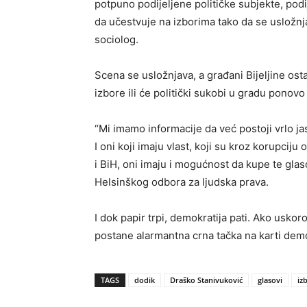
potpuno podijeljene političke subjekte, pod
da učestvuje na izborima tako da se usložnja
sociolog.
Scena se usložnjava, a građani Bijeljine ost
izbore ili će politički sukobi u gradu ponovo 
“Mi imamo informacije da već postoji vrlo jas
I oni koji imaju vlast, koji su kroz korupciju 
i BiH, oni imaju i mogućnost da kupe te gla
Helsinškog odbora za ljudska prava.
I dok papir trpi, demokratija pati. Ako uskor
postane alarmantna crna tačka na karti demo
TAGS
dodik
Draško Stanivuković
glasovi
iz