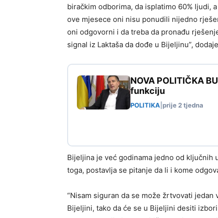
biračkim odborima, da isplatimo 60% ljudi, a 
ove mjesece oni nisu ponudili nijedno rješe
oni odgovorni i da treba da pronađu rješenj
signal iz Laktaša da dođe u Bijeljinu”, dodaj
NOVA POLITIČKA BURA
funkciju
POLITIKA
|
prije 2 tjedna
Bijeljina je već godinama jedno od ključnih 
toga, postavlja se pitanje da li i kome odgo
“Nisam siguran da se može žrtvovati jedan ve
Bijeljini, tako da će se u Bijeljini desiti izb