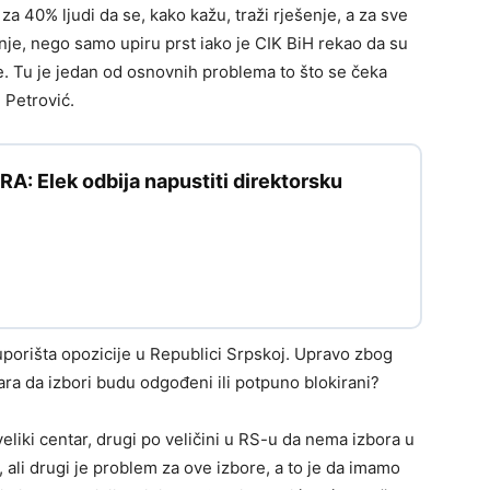
za 40% ljudi da se, kako kažu, traži rješenje, a za sve
nje, nego samo upiru prst iako je CIK BiH rekao da su
e. Tu je jedan od osnovnih problema to što se čeka
e Petrović.
: Elek odbija napustiti direktorsku
uporišta opozicije u Republici Srpskoj. Upravo zbog
vara da izbori budu odgođeni ili potpuno blokirani?
liki centar, drugi po veličini u RS-u da nema izbora u
ori, ali drugi je problem za ove izbore, a to je da imamo