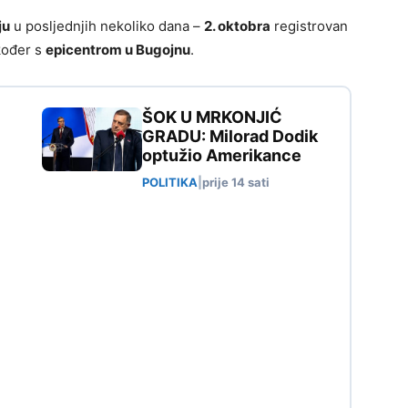
ju
u posljednjih nekoliko dana –
2. oktobra
registrovan
akođer s
epicentrom u Bugojnu
.
ŠOK U MRKONJIĆ
GRADU: Milorad Dodik
optužio Amerikance
POLITIKA
|
prije 14 sati