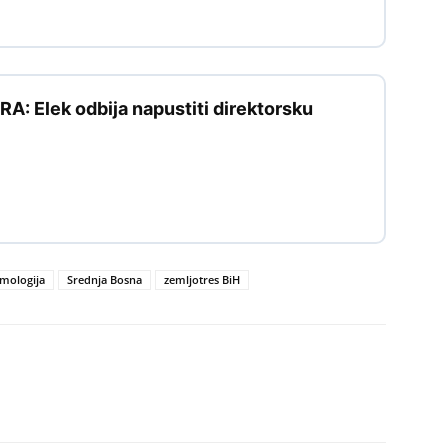
: Elek odbija napustiti direktorsku
zmologija
Srednja Bosna
zemljotres BiH