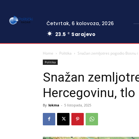
Četvrtak, 6 kolovoza, 2026
23.5
Sarajevo
C
Home
Politika
Snažan zemljotres pogodio Bosnu i H
Politika
Snažan zemljotr
Hercegovinu, tlo 
By
lokma
-
5 listopada, 2025