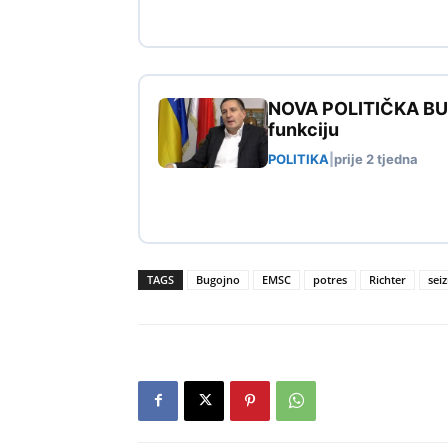
NOVA POLITIČKA BURA
funkciju
POLITIKA
|
prije 2 tjedna
TAGS
Bugojno
EMSC
potres
Richter
sei