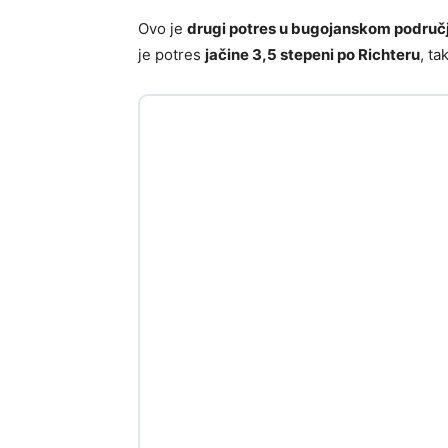
Ovo je
drugi potres u bugojanskom područ
je potres
jačine 3,5 stepeni po Richteru
, t