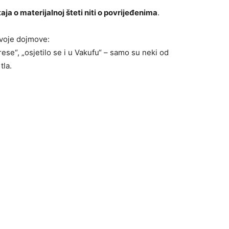
ja o materijalnoj šteti niti o povrijeđenima
.
svoje dojmove:
rese“, „osjetilo se i u Vakufu“ – samo su neki od
tla.