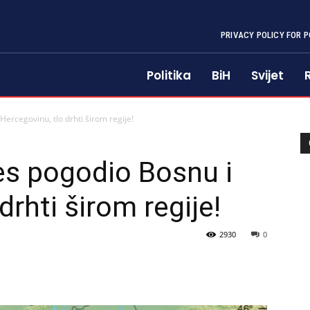
PRIVACY POLICY FOR P
Politika
BiH
Svijet
ercegovinu, tlo drhti širom regije!
es pogodio Bosnu i
drhti širom regije!
2930
0