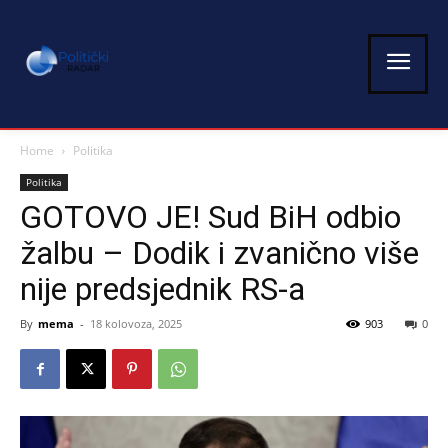
Home
Politika
Politika
GOTOVO JE! Sud BiH odbio
žalbu – Dodik i zvanično više
nije predsjednik RS-a
By
mema
-
18 kolovoza, 2025
903
0