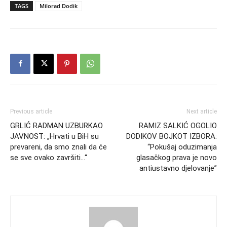
TAGS
Milorad Dodik
Previous article
Next article
GRLIĆ RADMAN UZBURKAO
RAMIZ SALKIĆ OGOLIO
JAVNOST: „Hrvati u BiH su
DODIKOV BOJKOT IZBORA:
prevareni, da smo znali da će
“Pokušaj oduzimanja
se sve ovako završiti…“
glasačkog prava je novo
antiustavno djelovanje”