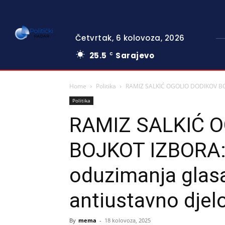
Četvrtak, 6 kolovoza, 2026
25.5
Sarajevo
C
Home
Politika
RAMIZ SALKIĆ OGOLIO DODIKOV BOJK
Politika
RAMIZ SALKIĆ 
BOJKOT IZBORA:
oduzimanja glas
antiustavno djel
By
mema
-
18 kolovoza, 2025