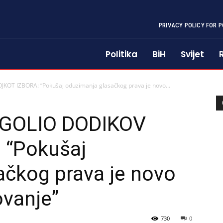
PRIVACY POLICY FOR P
Politika
BiH
Svijet
OT IZBORA: “Pokušaj oduzimanja glasačkog prava je novo...
OGOLIO DODIKOV
 “Pokušaj
ačkog prava je novo
ovanje”
730
0