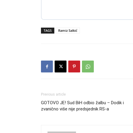
TAGS
Ramiz Salkić
Previous article
GOTOVO JE! Sud BiH odbio žalbu – Dodik i
zvanično više nije predsjednik RS-a