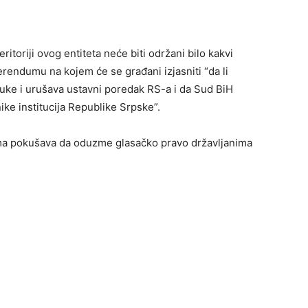
eritoriji ovog entiteta neće biti održani bilo kakvi
ferendumu na kojem će se građani izjasniti “da li
luke i urušava ustavni poredak RS-a i da Sud BiH
ke institucija Republike Srpske”.
ama pokušava da oduzme glasačko pravo državljanima