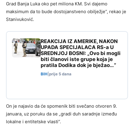
Grad Banja Luka oko pet miliona KM. Svi dajemo
maksimum da to bude dostojanstveno obilježje“, rekao je
Stanivuković.
REAKCIJA IZ AMERIKE, NAKON
UPADA SPECIJALACA RS-a U
SREDNJOJ BOSNI: „Ovo bi mogli
biti članovi iste grupe koja je
pratila Dodika dok je bježao…“
BIH
|
prije 5 dana
On je najavio da će spomenik biti svečano otvoren 9.
januara, uz poruku da se „gradi duh saradnje između
lokalne i entitetske vlasti“.