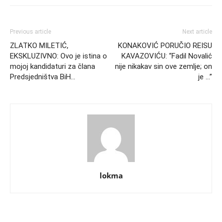
Previous article
Next article
ZLATKO MILETIĆ,
KONAKOVIĆ PORUČIO REISU
EKSKLUZIVNO: Ovo je istina o
KAVAZOVIĆU: “Fadil Novalić
mojoj kandidaturi za člana
nije nikakav sin ove zemlje; on
Predsjedništva BiH…
je …”
lokma