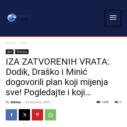
Home
BiH
BiH
Politika
IZA ZATVORENIH VRATA:
Dodik, Draško i Minić
dogovorili plan koji mijenja
sve! Pogledajte i koji…
By
lokma
-
4 listopada, 2025
1376
0