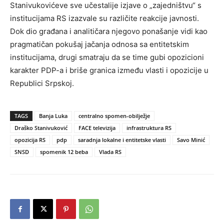
Stanivukovićeve sve učestalije izjave o „zajedništvu“ s
institucijama RS izazvale su različite reakcije javnosti.
Dok dio građana i analitičara njegovo ponašanje vidi kao
pragmatičan pokušaj jačanja odnosa sa entitetskim
institucijama, drugi smatraju da se time gubi opozicioni
karakter PDP-a i briše granica između vlasti i opozicije u
Republici Srpskoj.
TAGS
Banja Luka
centralno spomen-obilježje
Draško Stanivuković
FACE televizija
infrastruktura RS
opozicija RS
pdp
saradnja lokalne i entitetske vlasti
Savo Minić
SNSD
spomenik 12 beba
Vlada RS