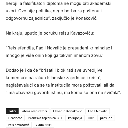
heroji, a falsifikatori diploma ne mogu biti akademski
uzori. Ovo nije politika, nego borba za poštenu i
odgovornu zajednicu”, zaključio je Konaković.
Na kraju, uputio je poruku reisu Kavazoviću:
“Reis efendija, Fadil Novalić je presuđeni kriminalac i
mnogo je više onih koji ga takvim imenom zovu.”
Dodao je i da će “brisati i blokirati sve uvredljive
komentare na račun Islamske zajednice i reisa”,
naglašavajući da se ta institucija mora poštovati, ali da
“ima obavezu govoriti istinu, ma kome se ona ne sviđala”.
TAGS
afera respiratori
Elmedin Konakovic
Fadil Novalić
Gradačac
Islamska zajednica BiH
korupcija
NIP
presuda
reis Kavazović
Vlada FBIH