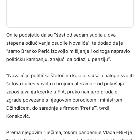
On je podsjetio da su “šest od sedam sudija u dva
stepena odlučivanja osudile Novalića”, te dodao da je
“samo Branko Perić izdvojio mišljenje i od toga napravio
političku kampanju, znajući da odlazi u penziju”.
“Novalić je politička štetočina koja je slušala naloge svojih
šefova i učestvovala u brojnim aferama – od pokušaja
zapošljavanja kćerke u FIA, preko namjere prodaje
zgrade povezane s njegovom porodicom i ministrom
Džindićem, do saradnje s firmom ‘Pretis’”, tvrdi
Konaković.
Prema njegovim riječima, tokom pandemije Vlada FBiH je