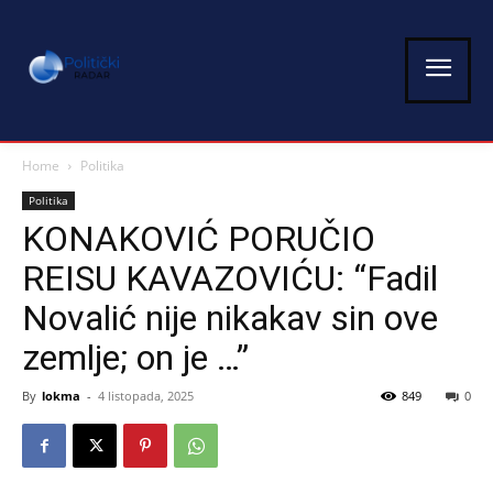
Home
Politika
Politika
KONAKOVIĆ PORUČIO
REISU KAVAZOVIĆU: “Fadil
Novalić nije nikakav sin ove
zemlje; on je …”
By
lokma
-
4 listopada, 2025
849
0