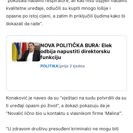
“pokušala nabaviti respiratore, ali kad nisu uspjeli nabaviti
kvalitetne uređaje, odlučili su kupiti mnogo lošije i
opasne po istoj cijeni, a zatim ih priključili ljudima kako bi
dokazali da rade”.
NOVA POLITIČKA BURA: Elek
odbija napustiti direktorsku
funkciju
POLITIKA
|
prije 2 tjedna
Konaković je naveo da su “vještaci na sudu potvrdili da su
ti uređaji opasni po život”, a dokazi pokazuju da je
“Novalić lično bio u kontaktu s vlasnikom firme ‘Malina’”.
“U zdravom društvu presuđeni kriminalci ne mogu biti