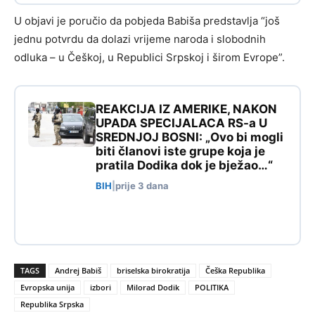
U objavi je poručio da pobjeda Babiša predstavlja “još
jednu potvrdu da dolazi vrijeme naroda i slobodnih
odluka – u Češkoj, u Republici Srpskoj i širom Evrope”.
REAKCIJA IZ AMERIKE, NAKON
UPADA SPECIJALACA RS-a U
SREDNJOJ BOSNI: „Ovo bi mogli
biti članovi iste grupe koja je
pratila Dodika dok je bježao…“
BIH
|
prije 3 dana
TAGS
Andrej Babiš
briselska birokratija
Češka Republika
Evropska unija
izbori
Milorad Dodik
POLITIKA
Republika Srpska