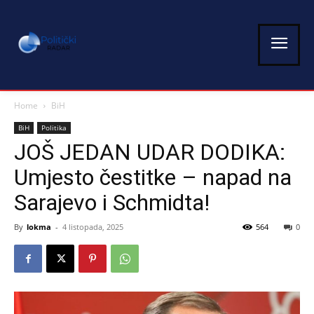
Home
BiH
BiH
Politika
JOŠ JEDAN UDAR DODIKA:
Umjesto čestitke – napad na
Sarajevo i Schmidta!
By
lokma
-
4 listopada, 2025
564
0