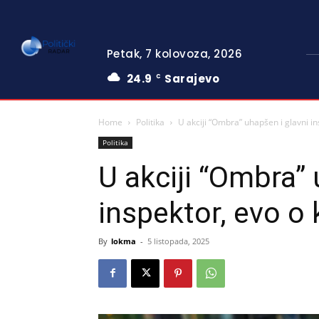
Petak, 7 kolovoza, 2026
24.9
Sarajevo
C
Home
Politika
U akciji “Ombra” uhapšen i glavni i
Politika
U akciji “Ombra” 
inspektor, evo o
By
lokma
-
5 listopada, 2025