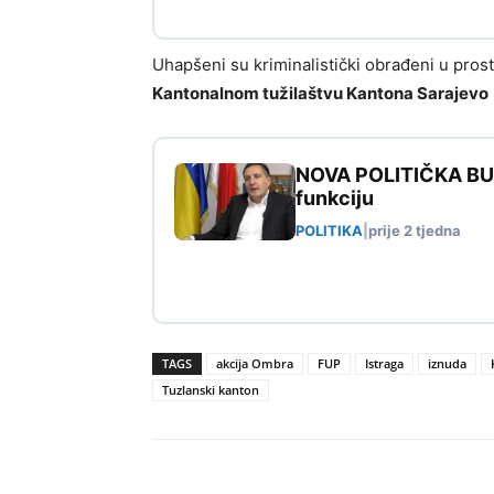
Uhapšeni su kriminalistički obrađeni u pros
Kantonalnom tužilaštvu Kantona Sarajevo
NOVA POLITIČKA BURA
funkciju
POLITIKA
|
prije 2 tjedna
TAGS
akcija Ombra
FUP
Istraga
iznuda
Tuzlanski kanton