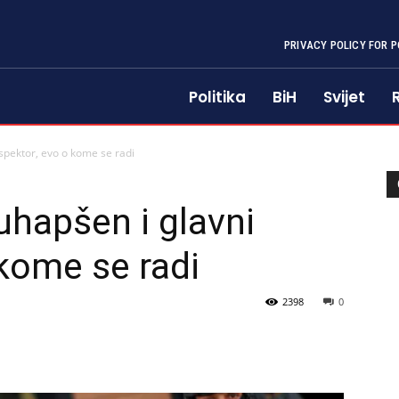
PRIVACY POLICY FOR P
Politika
BiH
Svijet
nspektor, evo o kome se radi
uhapšen i glavni
 kome se radi
2398
0