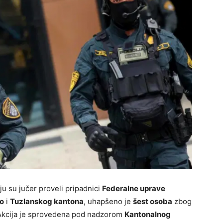
oju su jučer proveli pripadnici
Federalne uprave
o
i
Tuzlanskog kantona
, uhapšeno je
šest osoba
zbog
 Akcija je sprovedena pod nadzorom
Kantonalnog