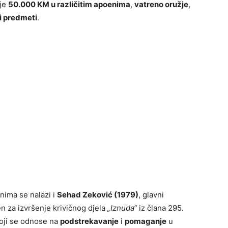
 je
50.000 KM u različitim apoenima
,
vatreno oružje
,
ni predmeti
.
nima se nalazi i
Sehad Zeković (1979)
, glavni
n za izvršenje krivičnog djela
„Iznuda“
iz člana 295.
koji se odnose na
podstrekavanje
i
pomaganje
u