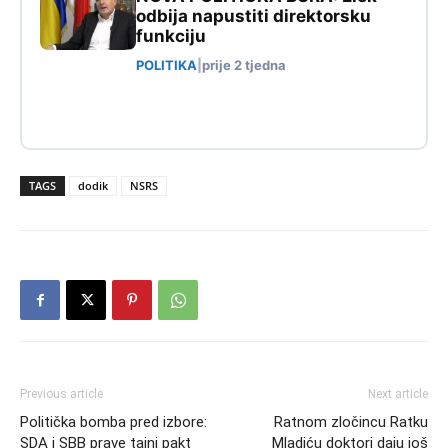
odbija napustiti direktorsku
funkciju
POLITIKA
|
prije 2 tjedna
TAGS
dodik
NSRS
Previous article
Next article
Politička bomba pred izbore:
Ratnom zločincu Ratku
SDA i SBB prave tajni pakt
Mladiću doktori daju još