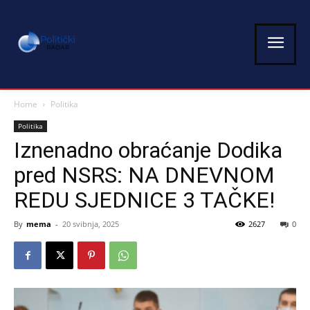
Home
Politika
Politika
Iznenadno obraćanje Dodika
pred NSRS: NA DNEVNOM
REDU SJEDNICE 3 TAČKE!
By
mema
-
20 svibnja, 2025
2627
0