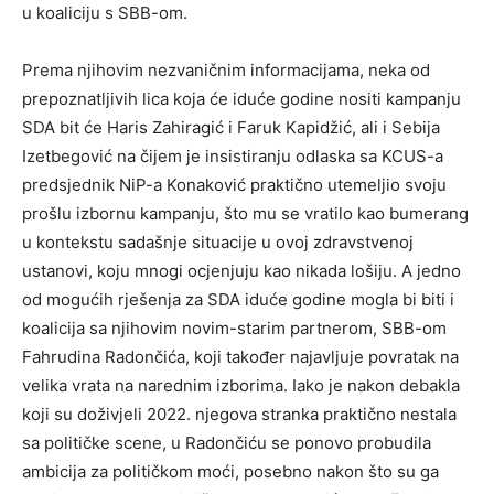
u koaliciju s SBB-om.
Prema njihovim nezvaničnim informacijama, neka od
prepoznatljivih lica koja će iduće godine nositi kampanju
SDA bit će Haris Zahiragić i Faruk Kapidžić, ali i Sebija
Izetbegović na čijem je insistiranju odlaska sa KCUS-a
predsjednik NiP-a Konaković praktično utemeljio svoju
prošlu izbornu kampanju, što mu se vratilo kao bumerang
u kontekstu sadašnje situacije u ovoj zdravstvenoj
ustanovi, koju mnogi ocjenjuju kao nikada lošiju. A jedno
od mogućih rješenja za SDA iduće godine mogla bi biti i
koalicija sa njihovim novim-starim partnerom, SBB-om
Fahrudina Radončića, koji također najavljuje povratak na
velika vrata na narednim izborima. Iako je nakon debakla
koji su doživjeli 2022. njegova stranka praktično nestala
sa političke scene, u Radončiću se ponovo probudila
ambicija za političkom moći, posebno nakon što su ga