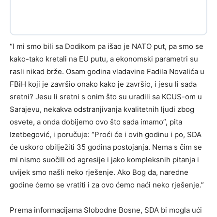
“I mi smo bili sa Dodikom pa išao je NATO put, pa smo se
kako-tako kretali na EU putu, a ekonomski parametri su
rasli nikad brže. Osam godina vladavine Fadila Novalića u
FBiH koji je završio onako kako je završio, i jesu li sada
sretni? Jesu li sretni s onim što su uradili sa KCUS-om u
Sarajevu, nekakva odstranjivanja kvalitetnih ljudi zbog
osvete, a onda dobijemo ovo što sada imamo”, pita
Izetbegović, i poručuje: “Proći će i ovih godinu i po, SDA
će uskoro obilježiti 35 godina postojanja. Nema s čim se
mi nismo suočili od agresije i jako kompleksnih pitanja i
uvijek smo našli neko rješenje. Ako Bog da, naredne
godine ćemo se vratiti i za ovo ćemo naći neko rješenje.”
Prema informacijama Slobodne Bosne, SDA bi mogla ući