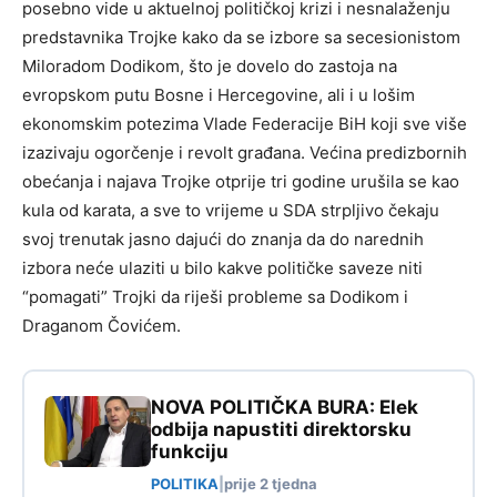
posebno vide u aktuelnoj političkoj krizi i nesnalaženju
predstavnika Trojke kako da se izbore sa secesionistom
Miloradom Dodikom, što je dovelo do zastoja na
evropskom putu Bosne i Hercegovine, ali i u lošim
ekonomskim potezima Vlade Federacije BiH koji sve više
izazivaju ogorčenje i revolt građana. Većina predizbornih
obećanja i najava Trojke otprije tri godine urušila se kao
kula od karata, a sve to vrijeme u SDA strpljivo čekaju
svoj trenutak jasno dajući do znanja da do narednih
izbora neće ulaziti u bilo kakve političke saveze niti
“pomagati” Trojki da riješi probleme sa Dodikom i
Draganom Čovićem.
NOVA POLITIČKA BURA: Elek
odbija napustiti direktorsku
funkciju
POLITIKA
|
prije 2 tjedna