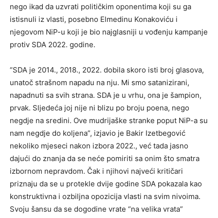
nego ikad da uzvrati političkim oponentima koji su ga
istisnuli iz vlasti, posebno Elmedinu Konakoviću i
njegovom NiP-u koji je bio najglasniji u vođenju kampanje
protiv SDA 2022. godine.
“SDA je 2014., 2018., 2022. dobila skoro isti broj glasova,
unatoč strašnom napadu na nju. Mi smo satanizirani,
napadnuti sa svih strana. SDA je u vrhu, ona je šampion,
prvak. Sljedeća joj nije ni blizu po broju poena, nego
negdje na sredini. Ove mudrijaške stranke poput NiP-a su
nam negdje do koljena”, izjavio je Bakir Izetbegović
nekoliko mjeseci nakon izbora 2022., već tada jasno
dajući do znanja da se neće pomiriti sa onim što smatra
izbornom nepravdom. Čak i njihovi najveći kritičari
priznaju da se u protekle dvije godine SDA pokazala kao
konstruktivna i ozbiljna opozicija vlasti na svim nivoima.
Svoju šansu da se dogodine vrate “na velika vrata”