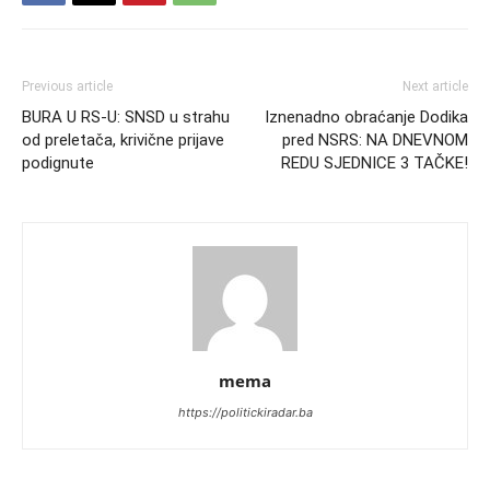
Previous article
Next article
BURA U RS-U: SNSD u strahu
Iznenadno obraćanje Dodika
od preletača, krivične prijave
pred NSRS: NA DNEVNOM
podignute
REDU SJEDNICE 3 TAČKE!
mema
https://politickiradar.ba