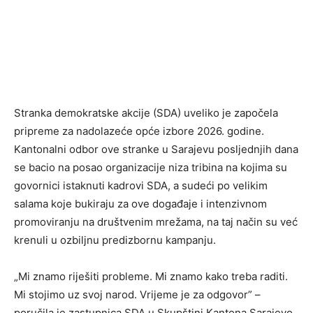
Stranka demokratske akcije (SDA) uveliko je započela
pripreme za nadolazeće opće izbore 2026. godine.
Kantonalni odbor ove stranke u Sarajevu posljednjih dana
se bacio na posao organizacije niza tribina na kojima su
govornici istaknuti kadrovi SDA, a sudeći po velikim
salama koje bukiraju za ove događaje i intenzivnom
promoviranju na društvenim mrežama, na taj način su već
krenuli u ozbiljnu predizbornu kampanju.
„Mi znamo riješiti probleme. Mi znamo kako treba raditi.
Mi stojimo uz svoj narod. Vrijeme je za odgovor” –
poručila je zastupnica SDA u Skupštini Kantona Sarajevo