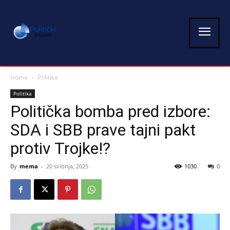
Home
Politika
Politika
Politička bomba pred izbore:
SDA i SBB prave tajni pakt
protiv Trojke!?
By
mema
-
20 svibnja, 2025
1030
0