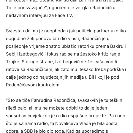
To je ponižavajuće”, ogorčeno je verglao Radončić u
nedavnom intervjuu za Face TV.
Svjestan da mu je neophodan jak politički partner ukoliko
dogodine želi ponovo biti dio vlasti, Radončić je u
posljednje vrijeme znatno ublažio retoriku prema Bakiru i
Sebiji Izetbegović i fokusirao se na žestoko kritiziranje
Trojke. S druge strane, Izetbegović ne želi više voditi
ratove sa Radončićem, ali zato mu itekako treba podrška i
dalje jednog od najutjecajnijih medija u BiH koji je pod
Radončićevom kontrolom.
“Što se tiče Fahrudina Radončića, svakakvih je tu teških
riječi palo, ali mu ne možete odbiti to da je jedan
sposoban čovjek koji je radio uspješne projekte. Pa i ono
što je sa nama radio, ta Novalićeva Vlada je bila dosta
dobra, a SBB je bio dio toga. Kad ga uporedimo s