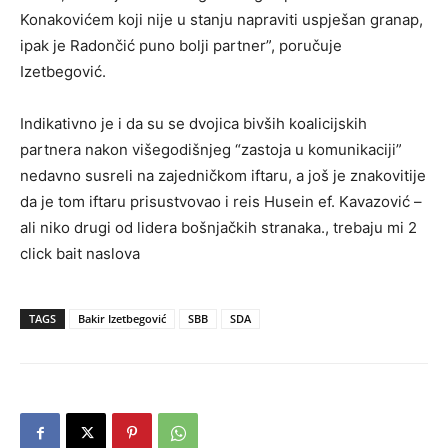
Konakovićem koji nije u stanju napraviti uspješan granap,
ipak je Radončić puno bolji partner”, poručuje
Izetbegović.
Indikativno je i da su se dvojica bivših koalicijskih
partnera nakon višegodišnjeg “zastoja u komunikaciji”
nedavno susreli na zajedničkom iftaru, a još je znakovitije
da je tom iftaru prisustvovao i reis Husein ef. Kavazović –
ali niko drugi od lidera bošnjačkih stranaka., trebaju mi 2
click bait naslova
TAGS
Bakir Izetbegović
SBB
SDA