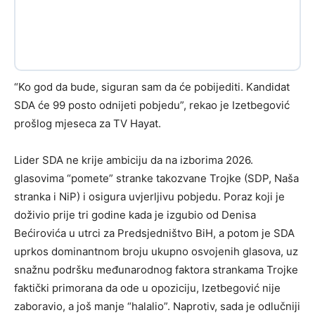
“Ko god da bude, siguran sam da će pobijediti. Kandidat
SDA će 99 posto odnijeti pobjedu”, rekao je Izetbegović
prošlog mjeseca za TV Hayat.
Lider SDA ne krije ambiciju da na izborima 2026.
glasovima “pomete” stranke takozvane Trojke (SDP, Naša
stranka i NiP) i osigura uvjerljivu pobjedu. Poraz koji je
doživio prije tri godine kada je izgubio od Denisa
Bećirovića u utrci za Predsjedništvo BiH, a potom je SDA
uprkos dominantnom broju ukupno osvojenih glasova, uz
snažnu podršku međunarodnog faktora strankama Trojke
faktički primorana da ode u opoziciju, Izetbegović nije
zaboravio, a još manje “halalio”. Naprotiv, sada je odlučniji