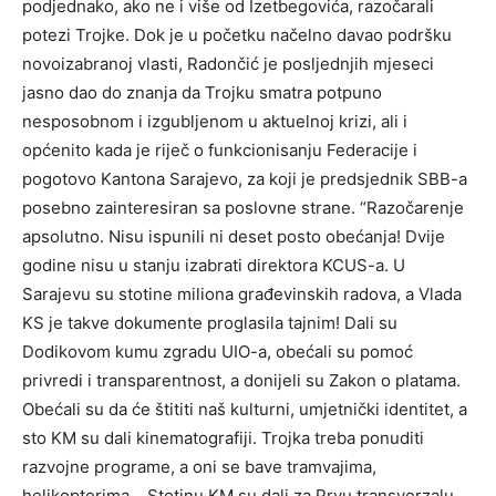
podjednako, ako ne i više od Izetbegovića, razočarali
potezi Trojke. Dok je u početku načelno davao podršku
novoizabranoj vlasti, Radončić je posljednjih mjeseci
jasno dao do znanja da Trojku smatra potpuno
nesposobnom i izgubljenom u aktuelnoj krizi, ali i
općenito kada je riječ o funkcionisanju Federacije i
pogotovo Kantona Sarajevo, za koji je predsjednik SBB-a
posebno zainteresiran sa poslovne strane. “Razočarenje
apsolutno. Nisu ispunili ni deset posto obećanja! Dvije
godine nisu u stanju izabrati direktora KCUS-a. U
Sarajevu su stotine miliona građevinskih radova, a Vlada
KS je takve dokumente proglasila tajnim! Dali su
Dodikovom kumu zgradu UIO-a, obećali su pomoć
privredi i transparentnost, a donijeli su Zakon o platama.
Obećali su da će štititi naš kulturni, umjetnički identitet, a
sto KM su dali kinematografiji. Trojka treba ponuditi
razvojne programe, a oni se bave tramvajima,
helikopterima… Stotinu KM su dali za Prvu transverzalu.