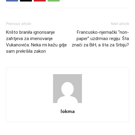
Previous article
Next article
Krišto branila ignorisanje
Francusko-njemački “non-
zahtjeva za imenovanje
paper” uzdrmao regiju: Šta
Vukanovića: Neka mi kažu gdje
znači za BiH, a šta za Srbiju?
sam prekršila zakon
lokma