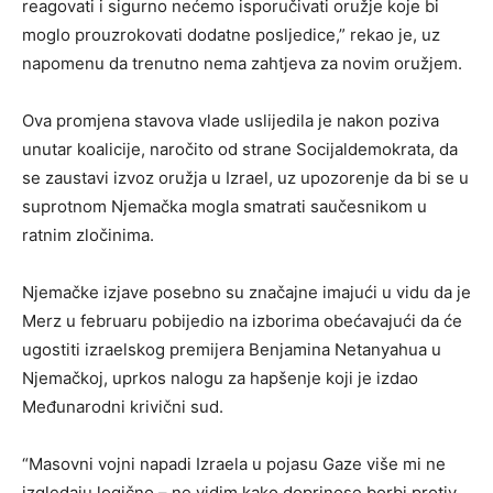
reagovati i sigurno nećemo isporučivati oružje koje bi
moglo prouzrokovati dodatne posljedice,” rekao je, uz
napomenu da trenutno nema zahtjeva za novim oružjem.
Ova promjena stavova vlade uslijedila je nakon poziva
unutar koalicije, naročito od strane Socijaldemokrata, da
se zaustavi izvoz oružja u Izrael, uz upozorenje da bi se u
suprotnom Njemačka mogla smatrati saučesnikom u
ratnim zločinima.
Njemačke izjave posebno su značajne imajući u vidu da je
Merz u februaru pobijedio na izborima obećavajući da će
ugostiti izraelskog premijera Benjamina Netanyahua u
Njemačkoj, uprkos nalogu za hapšenje koji je izdao
Međunarodni krivični sud.
“Masovni vojni napadi Izraela u pojasu Gaze više mi ne
izgledaju logično – ne vidim kako doprinose borbi protiv