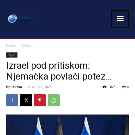
Home
Svijet
Svijet
Izrael pod pritiskom:
Njemačka povlači potez…
By
lokma
-
27 svibnja, 2025
1075
0