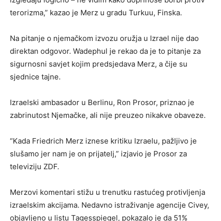
terorizma,” kazao je Merz u gradu Turkuu, Finska.
Na pitanje o njemačkom izvozu oružja u Izrael nije dao
direktan odgovor. Wadephul je rekao da je to pitanje za
sigurnosni savjet kojim predsjedava Merz, a čije su
sjednice tajne.
Izraelski ambasador u Berlinu, Ron Prosor, priznao je
zabrinutost Njemačke, ali nije preuzeo nikakve obaveze.
“Kada Friedrich Merz iznese kritiku Izraelu, pažljivo je
slušamo jer nam je on prijatelj,” izjavio je Prosor za
televiziju ZDF.
Merzovi komentari stižu u trenutku rastućeg protivljenja
izraelskim akcijama. Nedavno istraživanje agencije Civey,
objavljeno u listu Tagesspiegel, pokazalo je da 51%