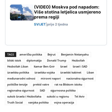
(VIDEO) Moskva pod napadom:
Više stotina letjelica usmjereno
prema regiji
SVIJET
|
prije 2 tjedna
TAGS
američka politika
Bejrut
Benjamin Netanyahu
bliski istok
diplomatija
Donald Trump
Hezbollah
Hezbollah Liban
Itamar Ben-Gvir
Izrael
Izrael i SAD
izraelska politika
izraelska vojska
izraelski kabinet
Liban
međunarodni odnosi
mirovni napori
nacionalna sigurnost
političke tenzije
prekid vatre
rat na Bliskom istoku
regionalna sigurnost
SAD
sigurnosna politika
sukob Izraela i Hezbollaha
sukobi u regionu
Tel Aviv
Truth Social
vanjska politika
vojna operacija