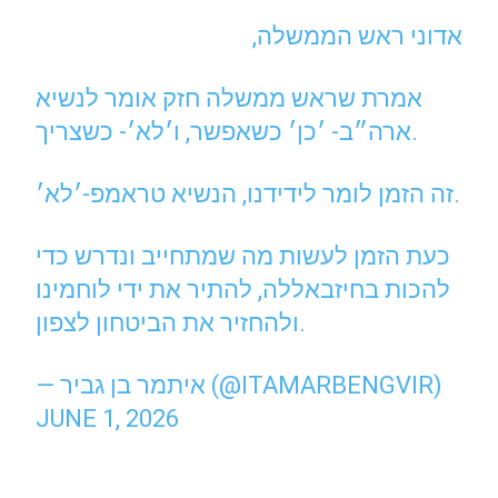
אדוני ראש הממשלה,
אמרת שראש ממשלה חזק אומר לנשיא
ארה״ב- ׳כן׳ כשאפשר, ו׳לא׳- כשצריך.
זה הזמן לומר לידידנו, הנשיא טראמפ-׳לא׳.
כעת הזמן לעשות מה שמתחייב ונדרש כדי
להכות בחיזבאללה, להתיר את ידי לוחמינו
ולהחזיר את הביטחון לצפון.
— איתמר בן גביר (@ITAMARBENGVIR)
JUNE 1, 2026