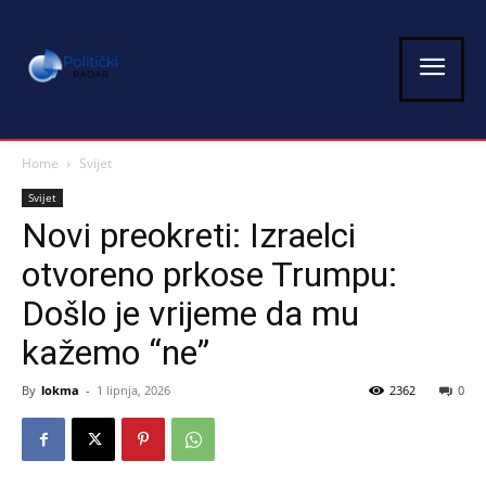
Home
Svijet
Svijet
Novi preokreti: Izraelci
otvoreno prkose Trumpu:
Došlo je vrijeme da mu
kažemo “ne”
By
lokma
-
1 lipnja, 2026
2362
0