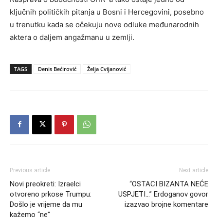
ključnih političkih pitanja u Bosni i Hercegovini, posebno
u trenutku kada se očekuju nove odluke međunarodnih
aktera o daljem angažmanu u zemlji.
TAGS
Denis Bećirović
Želja Cvijanović
Previous article
Next article
Novi preokreti: Izraelci
“OSTACI BIZANTA NEĆE
otvoreno prkose Trumpu:
USPJETI…” Erdoganov govor
Došlo je vrijeme da mu
izazvao brojne komentare
kažemo “ne”