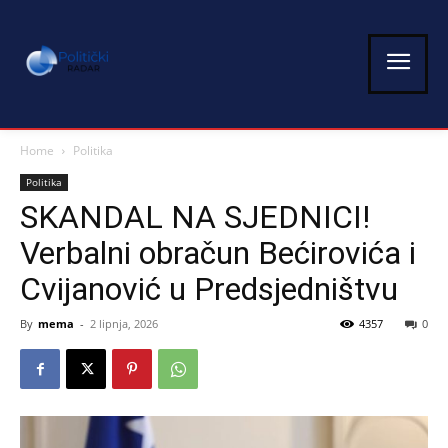
Home
Politika
Politika
SKANDAL NA SJEDNICI!
Verbalni obračun Bećirovića i
Cvijanović u Predsjedništvu
By
mema
-
2 lipnja, 2026
4357
0