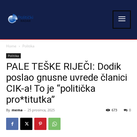
Home
Politika
Politika
PALE TEŠKE RIJEČI: Dodik
poslao gnusne uvrede članici
CIK-a! To je “politička
pro*titutka”
By
mema
-
25 prosinca, 2025
673
0