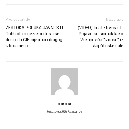
Previous article
Next article
ŽESTOKA PORUKA JAVNOSTI:
(VIDEO) Imate li vi časti:
Toliki obim nezakonitosti se
Pojavio se snimak kako
desio da CIK nije imao drugog
Vukanovića “iznose” iz
izbora nego…
skupštinske sale
mema
https://politickiradar.ba