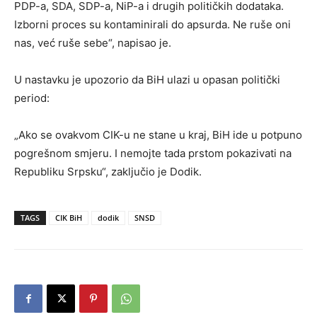
PDP-a, SDA, SDP-a, NiP-a i drugih političkih dodataka.
Izborni proces su kontaminirali do apsurda. Ne ruše oni
nas, već ruše sebe“, napisao je.
U nastavku je upozorio da BiH ulazi u opasan politički
period:
„Ako se ovakvom CIK-u ne stane u kraj, BiH ide u potpuno
pogrešnom smjeru. I nemojte tada prstom pokazivati na
Republiku Srpsku“, zaključio je Dodik.
TAGS
CIK BiH
dodik
SNSD