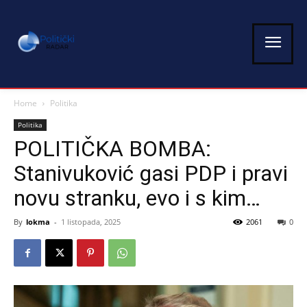
Home
Politika
Politika
POLITIČKA BOMBA:
Stanivuković gasi PDP i pravi
novu stranku, evo i s kim…
By
lokma
-
1 listopada, 2025
2061
0