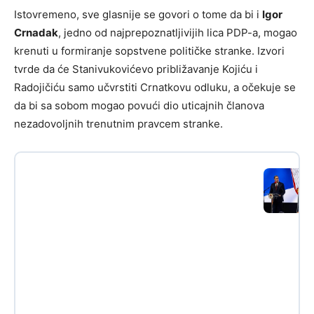
Istovremeno, sve glasnije se govori o tome da bi i
Igor
Crnadak
, jedno od najprepoznatljivijih lica PDP-a, mogao
krenuti u formiranje sopstvene političke stranke. Izvori
tvrde da će Stanivukovićevo približavanje Kojiću i
Radojičiću samo učvrstiti Crnatkovu odluku, a očekuje se
da bi sa sobom mogao povući dio uticajnih članova
nezadovoljnih trenutnim pravcem stranke.