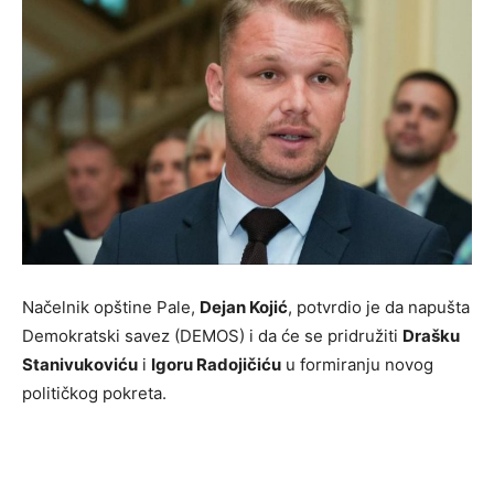
Načelnik opštine Pale,
Dejan Kojić
, potvrdio je da napušta
Demokratski savez (DEMOS) i da će se pridružiti
Drašku
Stanivukoviću
i
Igoru Radojičiću
u formiranju novog
političkog pokreta.