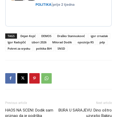
POLITIKA
|
prije 2 tjedna
TAGS
Dejan Kojić
DEMOS
Draško Stanivuković
igor crnadak
Igor Radojičić
izbori 2026
Milorad Dodik
opozicija RS
pdp
Pokret za srpsku
politika BiH
SNSD
Previous article
Next article
HAOS NA SCENI: Dodik sam
BURA U SARAJEVU: Dino oštro
priznao da je podrška
uzvratio Bakiru