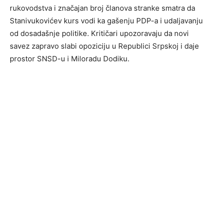
rukovodstva i značajan broj članova stranke smatra da
Stanivukovićev kurs vodi ka gašenju PDP-a i udaljavanju
od dosadašnje politike. Kritičari upozoravaju da novi
savez zapravo slabi opoziciju u Republici Srpskoj i daje
prostor SNSD-u i Miloradu Dodiku.