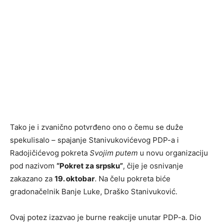
Tako je i zvanično potvrđeno ono o čemu se duže
spekulisalo – spajanje Stanivukovićevog PDP-a i
Radojičićevog pokreta
Svojim putem
u novu organizaciju
pod nazivom
“Pokret za srpsku”
, čije je osnivanje
zakazano za
19. oktobar
. Na čelu pokreta biće
gradonačelnik Banje Luke, Draško Stanivuković.
Ovaj potez izazvao je burne reakcije unutar PDP-a. Dio