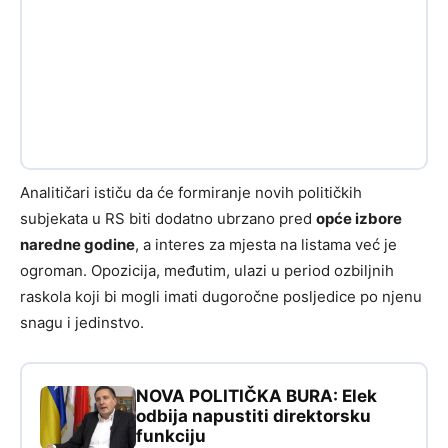
Analitičari ističu da će formiranje novih političkih
subjekata u RS biti dodatno ubrzano pred
opće izbore
naredne godine
, a interes za mjesta na listama već je
ogroman. Opozicija, međutim, ulazi u period ozbiljnih
raskola koji bi mogli imati dugoročne posljedice po njenu
snagu i jedinstvo.
NOVA POLITIČKA BURA: Elek
odbija napustiti direktorsku
funkciju