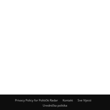
Privacy Policy for Politički Radar
Kontakt
Sve Vijesti
Urednička politika