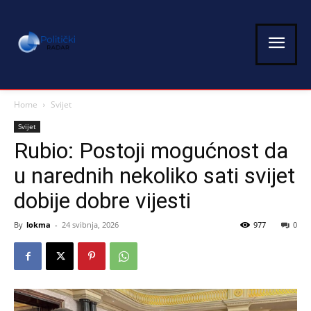
Home
Svijet
Svijet
Rubio: Postoji mogućnost da
u narednih nekoliko sati svijet
dobije dobre vijesti
By
lokma
-
24 svibnja, 2026
977
0