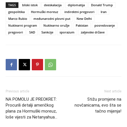
TAGS
bliski istok
deeskalacija
diplomatija
Donald Trump
geopolitika
Hormuški moreuz
indirektni pregovori
Iran
Marco Rubio
međunarodni plovni put
New Delhi
Nuklearni program
Nuklearno oružje
Pakistan
posredovanje
pregovori
SAD
Sankcije
sporazum
zaljevske države
Previous article
Next article
NA POMOLU JE PREOKRET:
Stižu promjene na
Procurili detalji američkog
novčanicama, evo šta se
plana za Hormuški moreuz,
tačno mijenja!
loše vijesti za Netanyahua…