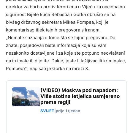
direktor za borbu protiv terorizma u Vijeću za nacionalnu
sigurnost Bijele kuće Sebastian Gorka obrušio se na
bivšeg državnog sekretara Mikea Pompea, koji je
komentarisao tijek tajnih pregovora s Iranom.
„Nemate saznanja o tome šta se tajno pregovara. Da
znate, posjedovali biste informacije koje su vam
nezakonito dostavljene i za koje ste potpuno neovlašteni
da ih imate ili dijelite. Dakle, jeste li lažljivac ili kriminalac,
Pompeo?”, napisao je Gorka na mreži X.
(VIDEO) Moskva pod napadom:
Više stotina letjelica usmjereno
prema regiji
SVIJET
|
prije 1 tjedan