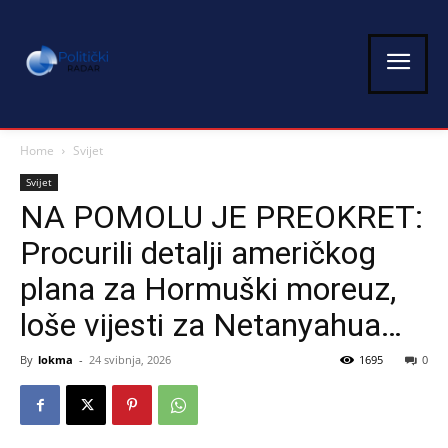
Home
Svijet
Svijet
NA POMOLU JE PREOKRET:
Procurili detalji američkog
plana za Hormuški moreuz,
loše vijesti za Netanyahua…
By
lokma
-
24 svibnja, 2026
1695
0