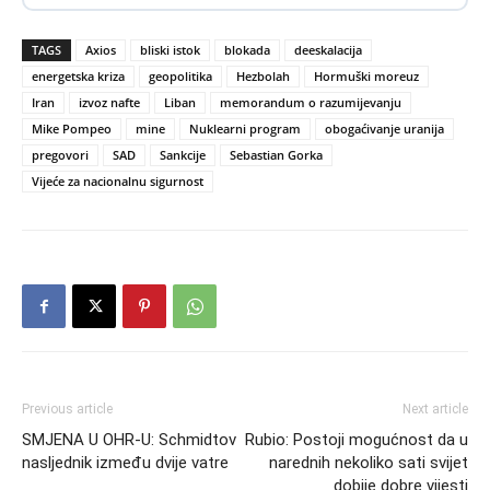
TAGS
Axios
bliski istok
blokada
deeskalacija
energetska kriza
geopolitika
Hezbolah
Hormuški moreuz
Iran
izvoz nafte
Liban
memorandum o razumijevanju
Mike Pompeo
mine
Nuklearni program
obogaćivanje uranija
pregovori
SAD
Sankcije
Sebastian Gorka
Vijeće za nacionalnu sigurnost
Previous article
Next article
SMJENA U OHR-U: Schmidtov
Rubio: Postoji mogućnost da u
nasljednik između dvije vatre
narednih nekoliko sati svijet
dobije dobre vijesti