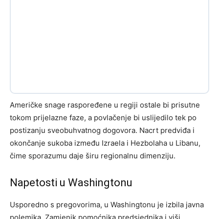
Američke snage raspoređene u regiji ostale bi prisutne
tokom prijelazne faze, a povlačenje bi uslijedilo tek po
postizanju sveobuhvatnog dogovora. Nacrt predviđa i
okončanje sukoba između Izraela i Hezbolaha u Libanu,
čime sporazumu daje širu regionalnu dimenziju.
Napetosti u Washingtonu
Usporedno s pregovorima, u Washingtonu je izbila javna
polemika. Zamjenik pomoćnika predsjednika i viši