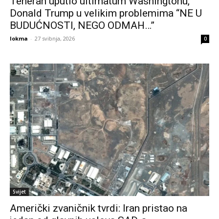
Teheran uputio ultimatum Washingtonu,
Donald Trump u velikim problemima “NE U
BUDUĆNOSTI, NEGO ODMAH…”
lokma
-
27 svibnja, 2026
0
Svijet
Američki zvaničnik tvrdi: Iran pristao na