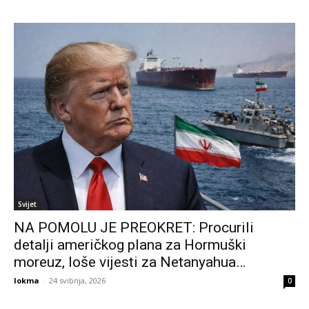
Svijet
NA POMOLU JE PREOKRET: Procurili
detalji američkog plana za Hormuški
moreuz, loše vijesti za Netanyahua…
lokma
-
24 svibnja, 2026
0