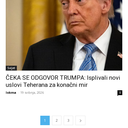
Svijet
ČEKA SE ODGOVOR TRUMPA: Isplivali novi
uslovi Teherana za konačni mir
lokma
-
19 svibnja, 2026
0
1
2
3