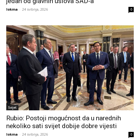
jedan od glavnih uslova SAD-a
lokma
-
24 svibnja, 2026
0
Svijet
Rubio: Postoji mogućnost da u narednih
nekoliko sati svijet dobije dobre vijesti
lokma
-
24 svibnja, 2026
0