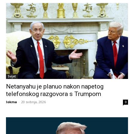
Svijet
Netanyahu je planuo nakon napetog
telefonskog razgovora s Trumpom
lokma
-
20 svibnja, 2026
0