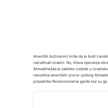
Američki dužnosnici tvrde da je bivši iransk
razrađivali Izraelci. No, čitava operacija ub
Ahmadinežad je zadobio ozljede u izraels
navodima američkih izvora i jednog Ahmadine
pripadnike Revolucionarne garde koji su ga 