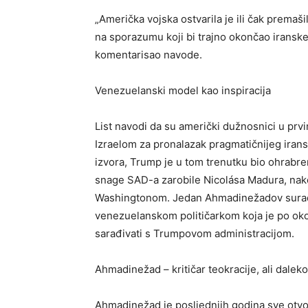
„Američka vojska ostvarila je ili čak premaši
na sporazumu koji bi trajno okončao iranske
komentarisao navode.
Venezuelanski model kao inspiracija
List navodi da su američki dužnosnici u prv
Izraelom za pronalazak pragmatičnijeg iran
izvora, Trump je u tom trenutku bio ohrabre
snage SAD-a zarobile Nicolása Madura, nako
Washingtonom. Jedan Ahmadinežadov suradn
venezuelanskom političarkom koja je po okon
sarađivati s Trumpovom administracijom.
Ahmadinežad – kritičar teokracije, ali dalek
Ahmadinežad je posljednjih godina sve otvo