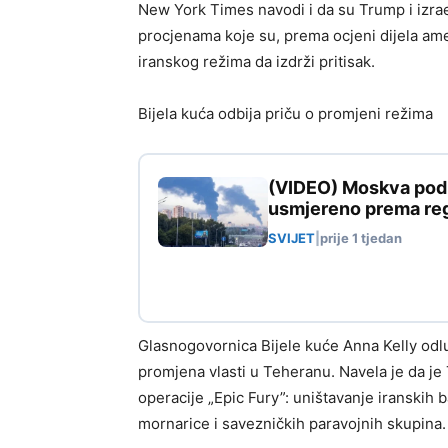
New York Times navodi i da su Trump i izrae
procjenama koje su, prema ocjeni dijela am
iranskog režima da izdrži pritisak.
Bijela kuća odbija priču o promjeni režima
(VIDEO) Moskva pod n
usmjereno prema reg
SVIJET
|
prije 1 tjedan
Glasnogovornica Bijele kuće Anna Kelly odluč
promjena vlasti u Teheranu. Navela je da j
operacije „Epic Fury”: uništavanje iranskih b
mornarice i savezničkih paravojnih skupina.