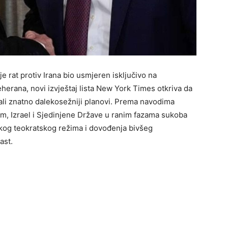
e rat protiv Irana bio usmjeren isključivo na
eherana, novi izvještaj lista New York Times otkriva da
ali znatno dalekosežniji planovi. Prema navodima
m, Izrael i Sjedinjene Države u ranim fazama sukoba
nskog teokratskog režima i dovođenja bivšeg
ast.