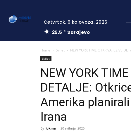
Četvrtak, 6 kolovoza, 2026
25.5
Sarajevo
C
Home
Svijet
NEW YORK TIME OTKRIVA JEZIVE DETALJ
Svijet
NEW YORK TIME 
DETALJE: Otkrice
Amerika planirali
Irana
By
lokma
-
20 svibnja, 2026