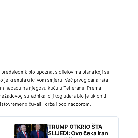
i predsjednik bio upoznat s dijelovima plana koji su
rzo je krenula u krivom smjeru. Već prvog dana rata
kom napadu na njegovu kuću u Teheranu. Prema
žadovog suradnika, cilj tog udara bio je ukloniti
istovremeno čuvali i držali pod nadzorom.
TRUMP OTKRIO ŠTA
SLIJEDI: Ovo čeka Iran