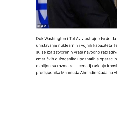
Dok Washington i Tel Aviv ustrajno tvrde da j
uništavanje nuklearnih i vojnih kapaciteta T
su se iza zatvorenih vrata navodno razrađiv
američkih dužnosnika upoznatih s operacijo
ozbiljno su razmatrali scenarij rušenja ira
predsjednika Mahmuda Ahmadinežada na vl