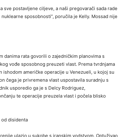
la sve postavljene ciljeve, a naši pregovarači sada rade
 nuklearne sposobnosti”, poručila je Kelly. Mossad nije
im danima rata govorili o zajedničkim planovima s
skog vođe sposobnog preuzeti vlast. Prema tvrdnjama
n ishodom američke operacije u Venezueli, u kojoj su
n čega je privremena vlast uspostavila suradnju s
ik usporedio ga je s Delcy Rodriguez,
čanju te operacije preuzela vlast i počela blisko
o od disidenta
renije ulazio u sukobe s iranskim vodstvom. Optuživao