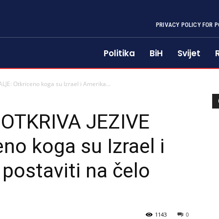
PRIVACY POLICY FOR P
Politika
BiH
Svijet
E: Otkriceno koga su Izrael i Amerika...
OTKRIVA JEZIVE
no koga su Izrael i
 postaviti na čelo
1143
0