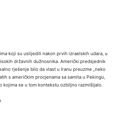
ma koji su uslijedili nakon prvih izraelskih udara, u
 visokih državnih dužnosnika. Američki predsjednik
ealno rješenje bilo da vlast u Iranu preuzme „neko
atih s američkim procjenama sa samita u Pekingu,
 kojima se u tom kontekstu ozbiljno razmišljalo.
e