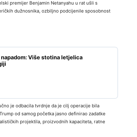
lski premijer Benjamin Netanyahu u rat ušli s
eričkih dužnosnika, ozbiljno podcijenile sposobnost
apadom: Više stotina letjelica
iji
no je odbacila tvrdnje da je cilj operacije bila
e Trump od samog početka jasno definirao zadatke
alističkih projektila, proizvodnih kapaciteta, ratne