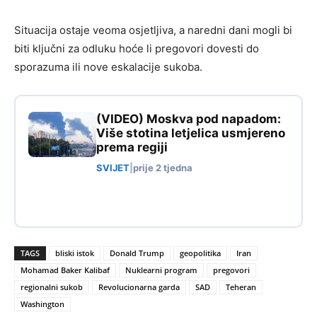
Situacija ostaje veoma osjetljiva, a naredni dani mogli bi
biti ključni za odluku hoće li pregovori dovesti do
sporazuma ili nove eskalacije sukoba.
(VIDEO) Moskva pod napadom:
Više stotina letjelica usmjereno
prema regiji
SVIJET
|
prije 2 tjedna
TAGS
bliski istok
Donald Trump
geopolitika
Iran
Mohamad Baker Kalibaf
Nuklearni program
pregovori
regionalni sukob
Revolucionarna garda
SAD
Teheran
Washington