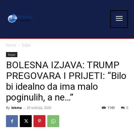
Home
Svijet
Svijet
BOLESNA IZJAVA: TRUMP
PREGOVARA I PRIJETI: “Bilo
bi idealno da ima malo
poginulih, a ne…”
By
lokma
-
20 svibnja, 2026
1143
0