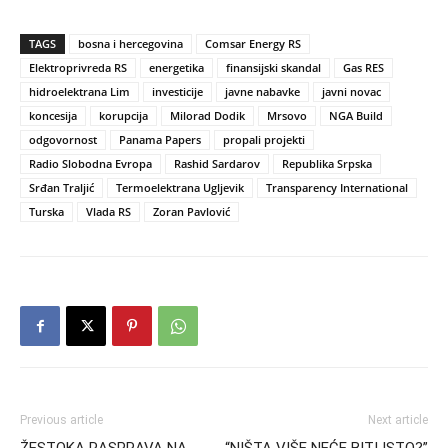
TAGS
bosna i hercegovina
Comsar Energy RS
Elektroprivreda RS
energetika
finansijski skandal
Gas RES
hidroelektrana Lim
investicije
javne nabavke
javni novac
koncesija
korupcija
Milorad Dodik
Mrsovo
NGA Build
odgovornost
Panama Papers
propali projekti
Radio Slobodna Evropa
Rashid Sardarov
Republika Srpska
Srđan Traljić
Termoelektrana Ugljevik
Transparency International
Turska
Vlada RS
Zoran Pavlović
Previous article
Next article