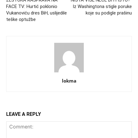
ŽESTOKA RASPRAVA NA
“NIŠTA VIŠE NEĆE BITI ISTO?”
FACE TV: Hurtić poklonio
Iz Washingtona stigle poruke
Vukanoviću dres BiH, uslijedile
koje su podigle prašinu
teške optužbe
lokma
LEAVE A REPLY