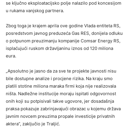
se ključno eksploatacijsko polje nalazilo pod koncesijom
u rukama vanjskog partnera.
Zbog toga je krajem aprila ove godine Vlada entiteta RS,
posredstvom javnog preduzeća Gas RES, donijela odluku
o potpunom preuzimanju kompanije Comsar Energy RS,
isplaćujući ruskom državljaninu iznos od 120 miliona
eura.
„Apsolutno je jasno da za sve te projekte javnosti nisu
bile dostupne analize i procjene rizika. Na kraju smo
platili stotine miliona maraka firmi koja nije realizovala
ništa. Nadležne institucije moraju ispitati odgovornost
onih koji su potpisivali takve ugovore, jer dosadašnja
praksa pokazuje zabrinjavajući obrazac u kojemu država
javnim novcem preuzima propale investicije privatnih
aktera”, zaključio je Traljić.