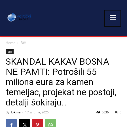
Home
BiH
BiH
SKANDAL KAKAV BOSNA
NE PAMTI: Potrošili 55
miliona eura za kamen
temeljac, projekat ne postoji,
detalji šokiraju..
By
lokma
-
17 svibnja, 2026
5536
0