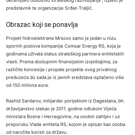
decenijsko odsustvo strateškog razmišljanja”, izjavio je
predstavnik te organizacije Srđan Traljić.
Obrazac koji se ponavlja
Projekt hidroelektrane Mrsovo samo je jedan u nizu
spornih poslova kompanije Comsar Energy RS, koja je
godinama uživala status strateškog partnera entitetskih
vlasti. Prema dostupnim finansijskim izvještajima, za
različite koncesije i propale projekte ovog privatnog
preduzeća do sada je iz javnih sredstava isplaćeno više
od 150 miliona eura.
Rashid Sardarov, milijarder porijeklom iz Dagestana, bh.
državljanstvo stekao je 2011. godine odlukom Vijeća
ministara Bosne i Hercegovine, na osobni zahtjev i uz
preporuku Vlade entiteta RS, kojom je opisan kao osoba
od naročite koristi za državu.