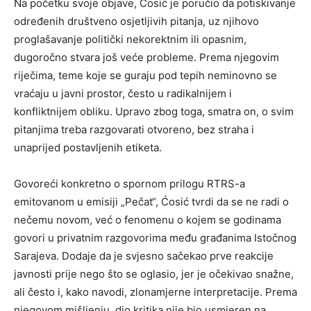
Na početku svoje objave, Ćosić je poručio da potiskivanje
određenih društveno osjetljivih pitanja, uz njihovo
proglašavanje politički nekorektnim ili opasnim,
dugoročno stvara još veće probleme. Prema njegovim
riječima, teme koje se guraju pod tepih neminovno se
vraćaju u javni prostor, često u radikalnijem i
konfliktnijem obliku. Upravo zbog toga, smatra on, o svim
pitanjima treba razgovarati otvoreno, bez straha i
unaprijed postavljenih etiketa.
Govoreći konkretno o spornom prilogu RTRS-a
emitovanom u emisiji „Pečat“, Ćosić tvrdi da se ne radi o
nečemu novom, već o fenomenu o kojem se godinama
govori u privatnim razgovorima među građanima Istočnog
Sarajeva. Dodaje da je svjesno sačekao prve reakcije
javnosti prije nego što se oglasio, jer je očekivao snažne,
ali često i, kako navodi, zlonamjerne interpretacije. Prema
njegovom mišljenju, dio kritika nije bio usmjeren na