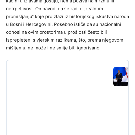
kao ni u izjavama gostiju, nema poziva na mržnju ili
netrpeljivost. On navodi da se radi o „realnom
promišljanju“ koje proizlazi iz historijskog iskustva naroda
u Bosni i Hercegovini. Posebno ističe da su nacionalni
odnosi na ovim prostorima u prošlosti često bili
isprepleteni s vjerskim razlikama, što, prema njegovom
mišljenju, ne može i ne smije biti ignorisano.