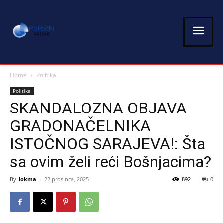
Home
Politika
Politika
SKANDALOZNA OBJAVA
GRADONAČELNIKA
ISTOČNOG SARAJEVA!: Šta
sa ovim želi reći Bošnjacima?
By
lokma
-
22 prosinca, 2025
892
0