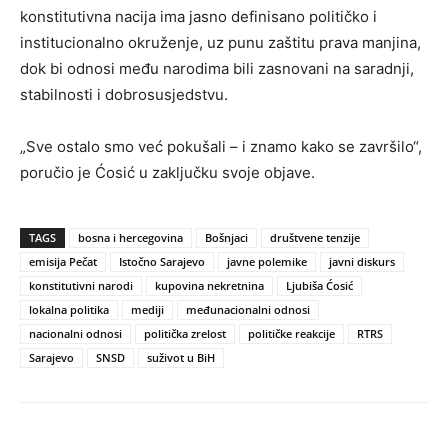
konstitutivna nacija ima jasno definisano političko i
institucionalno okruženje, uz punu zaštitu prava manjina,
dok bi odnosi među narodima bili zasnovani na saradnji,
stabilnosti i dobrosusjedstvu.
„Sve ostalo smo već pokušali – i znamo kako se završilo“,
poručio je Ćosić u zaključku svoje objave.
TAGS
bosna i hercegovina
Bošnjaci
društvene tenzije
emisija Pečat
Istočno Sarajevo
javne polemike
javni diskurs
konstitutivni narodi
kupovina nekretnina
Ljubiša Ćosić
lokalna politika
mediji
međunacionalni odnosi
nacionalni odnosi
politička zrelost
političke reakcije
RTRS
Sarajevo
SNSD
suživot u BiH