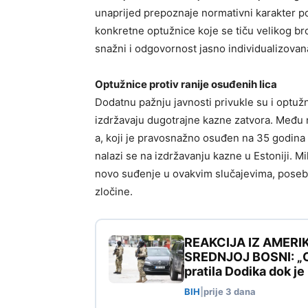
unaprijed prepoznaje normativni karakter po
konkretne optužnice koje se tiču velikog br
snažni i odgovornost jasno individualizovan
Optužnice protiv ranije osuđenih lica
Dodatnu pažnju javnosti privukle su i optuž
izdržavaju dugotrajne kazne zatvora. Među 
a, koji je pravosnažno osuđen na 35 godina
nalazi se na izdržavanju kazne u Estoniji. Mi
novo suđenje u ovakvim slučajevima, posebn
zločine.
REAKCIJA IZ AMERI
SREDNJOJ BOSNI: „Ovo
pratila Dodika dok j
BIH
|
prije 3 dana