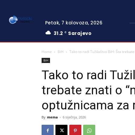
Petak, 7 kolovoza, 2026
31.2
Sarajevo
C
Home
BiH
Tako to radi Tužilaštvo BiH: Šta trebat
BiH
Tako to radi Tuži
trebate znati o 
optužnicama za r
By
mema
-
6 siječnja, 2026