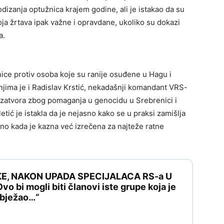
dizanja optužnica krajem godine, ali je istakao da su
oja žrtava ipak važne i opravdane, ukoliko su dokazi
a.
nice protiv osoba koje su ranije osuđene u Hagu i
njima je i Radislav Krstić, nekadašnji komandant VRS-
 zatvora zbog pomaganja u genocidu u Srebrenici i
letić je istakla da je nejasno kako se u praksi zamišlja
o kada je kazna već izrečena za najteže ratne
KE, NAKON UPADA SPECIJALACA RS-a U
 bi mogli biti članovi iste grupe koja je
e bježao…“