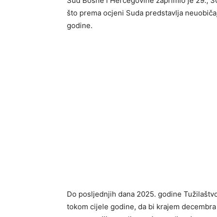
Sud Bosne i Hercegovine zaprimio je 29., 3
što prema ocjeni Suda predstavlja neuobiča
godine.
Do posljednjih dana 2025. godine Tužilaštvo
tokom cijele godine, da bi krajem decembra