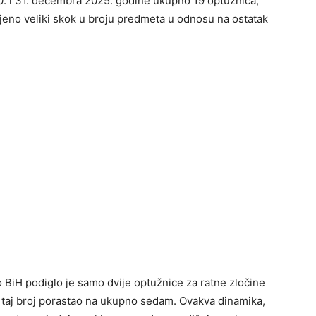
0. i 31. decembra 2025. godine ukupno 19 optužnica,
jeno veliki skok u broju predmeta u odnosu na ostatak
 BiH podiglo je samo dvije optužnice za ratne zločine
 taj broj porastao na ukupno sedam. Ovakva dinamika,