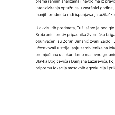
prema ranijim analizama i navodima iz prav
intenziviranja optužnica u završnici godine, 
manjih predmeta radi ispunjavanja tužilačk
U okviru tih predmeta, Tužilaštvo je podig
Srebrenici protiv pripadnika Zvorničke brig
obuhvaćeni su Zoran Simanić zvani Zajdo i Dr
učestvovali u strijeljanju zarobljenika na lo
premještana u sekundarne masovne grobnice
Slavka Bogičevića i Damjana Lazarevića, koji
pripremu lokacija masovnih egzekucija i prikri