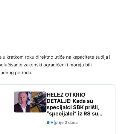
a u kratkom roku direktno utiče na kapacitete sudija i
dlučivanje zakonski ograničeni i moraju biti
eradnog perioda.
HELEZ OTKRIO
DETALJE: Kada su
specijalci SBK prišli,
“specijalci” iz RS su…
BIH
|
prije 3 dana