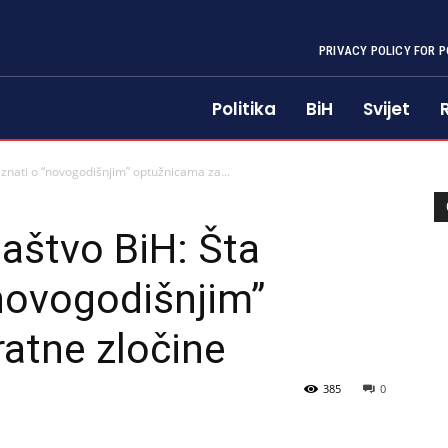
PRIVACY POLICY FOR P
Politika
BiH
Svijet
e znati o “novogodišnjim” optužnicama za...
laštvo BiH: Šta
“novogodišnjim”
atne zločine
385
0