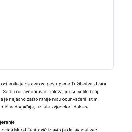
 ocijenila je da ovakvo postupanje Tužilaštva stvara
 Sud u neravnopravan položaj jer se veliki broj
da je nejasno zašto ranije nisu obuhvaćeni istim
ntične događaje, uz iste svjedoke i dokaze.
vjerenje
ocida Murat Tahirović izjavio je da javnost već