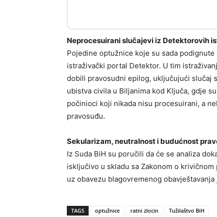
Neprocesuirani slučajevi iz Detektorovih i
Pojedine optužnice koje su sada podignute o
istraživački portal Detektor. U tim istraživa
dobili pravosudni epilog, uključujući slučaj
ubistva civila u Biljanima kod Ključa, gdje 
počinioci koji nikada nisu procesuirani, a n
pravosuđu.
Sekularizam, neutralnost i budućnost pra
Iz Suda BiH su poručili da će se analiza dok
isključivo u skladu sa Zakonom o krivičnom p
uz obavezu blagovremenog obavještavanja j
TAGS
optužnice
ratni zlocin
Tužilaštvo BiH