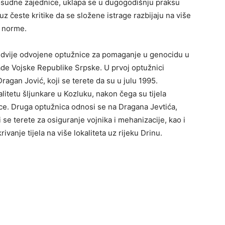
osudne zajednice, uklapa se u dugogodišnju praksu
uz česte kritike da se složene istrage razbijaju na više
e norme.
lo dvije odvojene optužnice za pomaganje u genocidu u
ade Vojske Republike Srpske. U prvoj optužnici
agan Jović, koji se terete da su u julu 1995.
kalitetu šljunkare u Kozluku, nakon čega su tijela
. Druga optužnica odnosi se na Dragana Jevtića,
 se terete za osiguranje vojnika i mehanizacije, kao i
vanje tijela na više lokaliteta uz rijeku Drinu.