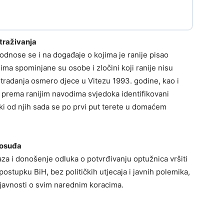
straživanja
dnose se i na događaje o kojima je ranije pisao
njima spominjane su osobe i zločini koji ranije nisu
 stradanja osmero djece u Vitezu 1993. godine, kao i
su prema ranijim navodima svjedoka identifikovani
eki od njih sada se po prvi put terete u domaćem
vosuđa
aza i donošenje odluka o potvrđivanju optužnica vršiti
ostupku BiH, bez političkih utjecaja i javnih polemika,
avnosti o svim narednim koracima.