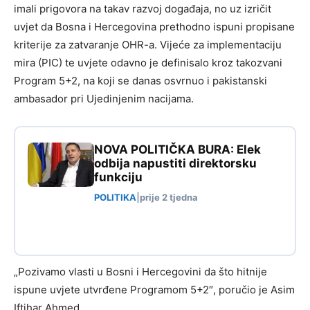
imali prigovora na takav razvoj događaja, no uz izričit
uvjet da Bosna i Hercegovina prethodno ispuni propisane
kriterije za zatvaranje OHR-a. Vijeće za implementaciju
mira (PIC) te uvjete odavno je definisalo kroz takozvani
Program 5+2, na koji se danas osvrnuo i pakistanski
ambasador pri Ujedinjenim nacijama.
NOVA POLITIČKA BURA: Elek
odbija napustiti direktorsku
funkciju
POLITIKA
|
prije 2 tjedna
„Pozivamo vlasti u Bosni i Hercegovini da što hitnije
ispune uvjete utvrđene Programom 5+2″, poručio je Asim
Iftihar Ahmed.