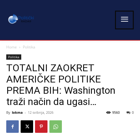
Home
Politika
Politika
TOTALNI ZAOKRET
AMERIČKE POLITIKE
PREMA BIH: Washington
traži način da ugasi…
By
lokma
-
12 svibnja, 2026
9560
0