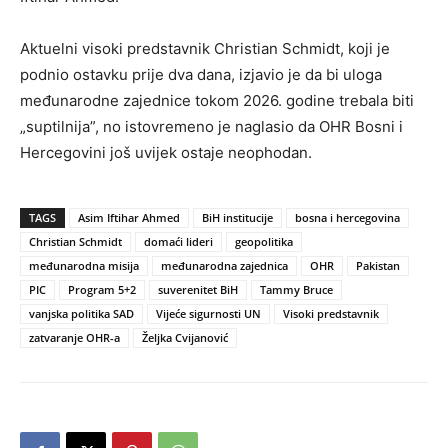
Aktuelni visoki predstavnik Christian Schmidt, koji je
podnio ostavku prije dva dana, izjavio je da bi uloga
međunarodne zajednice tokom 2026. godine trebala biti
„suptilnija”, no istovremeno je naglasio da OHR Bosni i
Hercegovini još uvijek ostaje neophodan.
TAGS
Asim Iftihar Ahmed
BiH institucije
bosna i hercegovina
Christian Schmidt
domaći lideri
geopolitika
međunarodna misija
međunarodna zajednica
OHR
Pakistan
PIC
Program 5+2
suverenitet BiH
Tammy Bruce
vanjska politika SAD
Vijeće sigurnosti UN
Visoki predstavnik
zatvaranje OHR-a
Željka Cvijanović