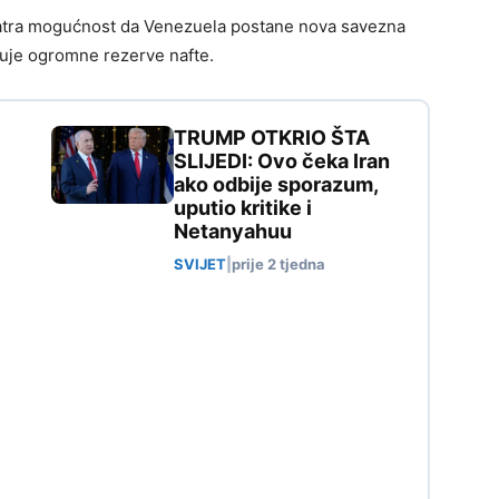
matra mogućnost da Venezuela postane nova savezna
duje ogromne rezerve nafte.
TRUMP OTKRIO ŠTA
SLIJEDI: Ovo čeka Iran
ako odbije sporazum,
uputio kritike i
Netanyahuu
SVIJET
|
prije 2 tjedna