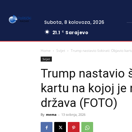
Subota, 8 kolovoza, 2026
21.1
Sarajevo
C
Home
Svijet
Trump nastavio šokirati: Objavio kart
Svijet
Trump nastavio š
kartu na kojoj j
država (FOTO)
By
mema
-
13 svibnja, 2026