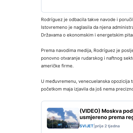
Rodríguez je odbacila takve navode i poruči
Istovremeno je naglasila da njena administr
Državama o ekonomskim i energetskim pita
Prema navodima medija, Rodríguez je poslj
ponovno otvaranje rudarskog i naftnog sekt
američke firme.
U međuvremenu, venecuelanska opozicija tra
početkom maja izjavila da još nema precizn
(VIDEO) Moskva pod n
usmjereno prema reg
SVIJET
|
prije 2 tjedna