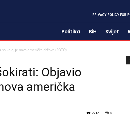
PRIVACY POLICY FOR P
Politika
BiH
Svijet
u na kojoj je nova američka država (FOTO)
okirati: Objavio
e nova američka
2712
0