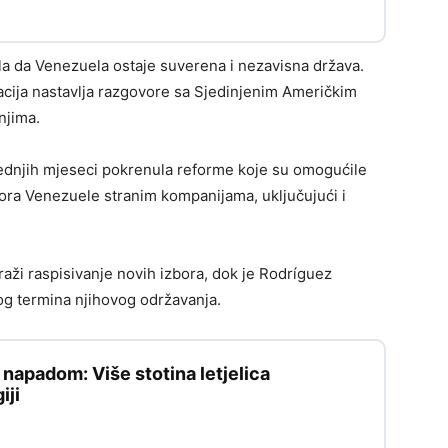
la da Venezuela ostaje suverena i nezavisna država.
acija nastavlja razgovore sa Sjedinjenim Američkim
njima.
ednjih mjeseci pokrenula reforme koje su omogućile
ora Venezuele stranim kompanijama, uključujući i
ži raspisivanje novih izbora, dok je Rodríguez
og termina njihovog održavanja.
apadom: Više stotina letjelica
iji