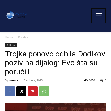
Home
Politika
Politika
Trojka ponovo odbila Dodikov
poziv na dijalog: Evo šta su
poručili
By
mema
-
17 svibnja, 2025
1070
0