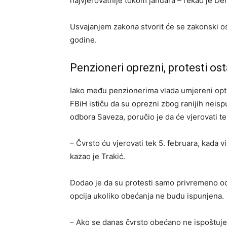
najvjerovatnije tokom januara – rekao je Del
Usvajanjem zakona stvorit će se zakonski o
godine.
Penzioneri oprezni, protesti ost
Iako među penzionerima vlada umjereni opt
FBiH ističu da su oprezni zbog ranijih neis
odbora Saveza, poručio je da će vjerovati t
– Čvrsto ću vjerovati tek 5. februara, kada 
kazao je Trakić.
Dodao je da su protesti samo privremeno o
opcija ukoliko obećanja ne budu ispunjena.
– Ako se danas čvrsto obećano ne ispoštuje, 