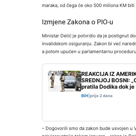
maraka, od čega će oko 500 miliona KM biti
Izmjene Zakona o PIO-u
Ministar Delić je potvrdio da je postignut 
invalidskom osiguranju. Zakon bi već naredn
a potom upućen u parlamentarnu proceduru
REAKCIJA IZ AMERI
SREDNJOJ BOSNI: „Ovo
pratila Dodika dok j
BIH
|
prije 2 dana
– Dogovorili smo da zakon bude usvojen u V