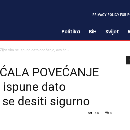
PRIVACY POLICY FOR P
Politika
BiH
Svijet
: Ako ne ispune dato obećanje, ovo će...
EĆALA POVEĆANJE
 ispune dato
se desiti sigurno
900
0