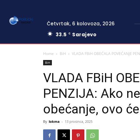
Četvrtak, 6 kolovoza, 2026
33.5
Sarajevo
C
Home
BiH
VLADA FBiH OBEĆALA POVEĆANJE PENZIJA
BiH
VLADA FBiH OB
PENZIJA: Ako ne
obećanje, ovo će 
By
lokma
-
13 prosinca, 2025