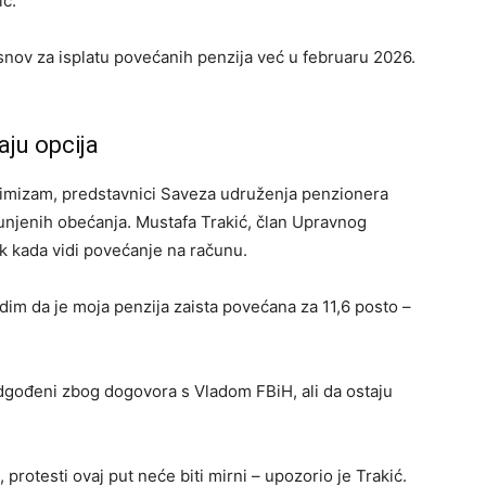
ić.
snov za isplatu povećanih penzija već u februaru 2026.
aju opcija
imizam, predstavnici Saveza udruženja penzionera
punjenih obećanja. Mustafa Trakić, član Upravnog
ek kada vidi povećanje na računu.
vidim da je moja penzija zaista povećana za 11,6 posto –
dgođeni zbog dogovora s Vladom FBiH, ali da ostaju
protesti ovaj put neće biti mirni – upozorio je Trakić.