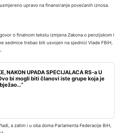
 usmjereno upravo na finansiranje povećanih iznosa.
dogovor o finalnom tekstu izmjena Zakona o penzijskom i
e sedmice trebao biti usvojen na sjednici Vlade FBiH,
.
KE, NAKON UPADA SPECIJALACA RS-a U
 bi mogli biti članovi iste grupe koja je
e bježao…“
ladi, a zatim i u oba doma Parlamenta Federacije BiH,