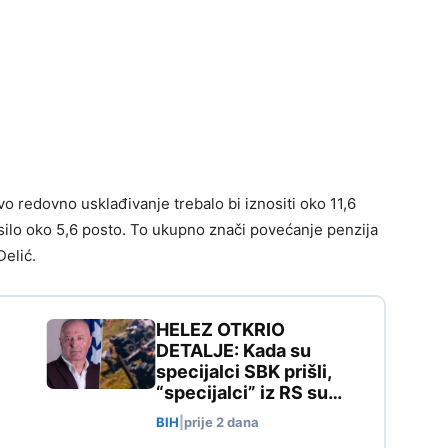
 redovno usklađivanje trebalo bi iznositi oko 11,6
osilo oko 5,6 posto. To ukupno znači povećanje penzija
Delić.
HELEZ OTKRIO
DETALJE: Kada su
specijalci SBK prišli,
“specijalci” iz RS su…
BIH
|
prije 2 dana