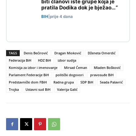
biti članovi iste grupe koja je
pratila Dodika dok je bježao…“
BIH
|
prije 4 dana
TAGS
Denis Bećirović
Dragan Mioković
Dženeta Omerdić
Federacija BiH
HDZ BiH
izbor sudija
Komisija za izbor i imenovanje
Mirsad Ćeman
Mladen Bošković
Parlament Federacije BiH
politički dogovori
pravosuđe BiH
Predstavnički dom FBiH
Radna grupa
SDP BiH
Seada Palavrić
Trojka
Ustavni sud BiH
Valerija Galić