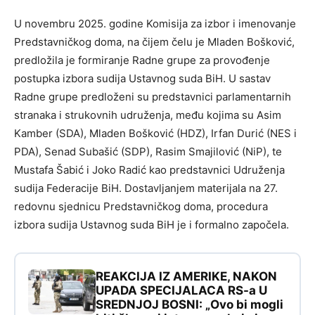
U novembru 2025. godine Komisija za izbor i imenovanje
Predstavničkog doma, na čijem čelu je Mladen Bošković,
predložila je formiranje Radne grupe za provođenje
postupka izbora sudija Ustavnog suda BiH. U sastav
Radne grupe predloženi su predstavnici parlamentarnih
stranaka i strukovnih udruženja, među kojima su Asim
Kamber (SDA), Mladen Bošković (HDZ), Irfan Durić (NES i
PDA), Senad Subašić (SDP), Rasim Smajilović (NiP), te
Mustafa Šabić i Joko Radić kao predstavnici Udruženja
sudija Federacije BiH. Dostavljanjem materijala na 27.
redovnu sjednicu Predstavničkog doma, procedura
izbora sudija Ustavnog suda BiH je i formalno započela.
REAKCIJA IZ AMERIKE, NAKON
UPADA SPECIJALACA RS-a U
SREDNJOJ BOSNI: „Ovo bi mogli