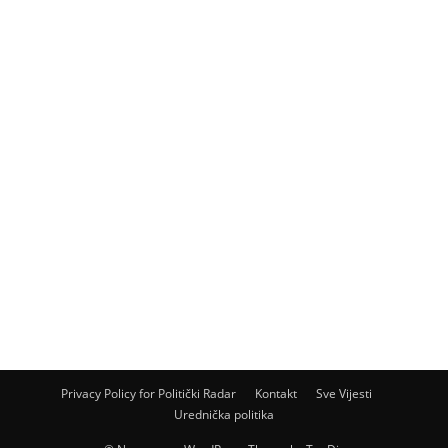
Privacy Policy for Politički Radar
Kontakt
Sve Vijesti
Urednička politika