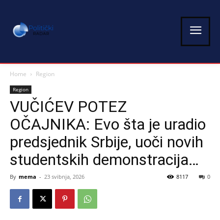
Home
Region
Region
VUČIĆEV POTEZ
OČAJNIKA: Evo šta je uradio
predsjednik Srbije, uoči novih
studentskih demonstracija…
By
mema
-
23 svibnja, 2026
8117
0