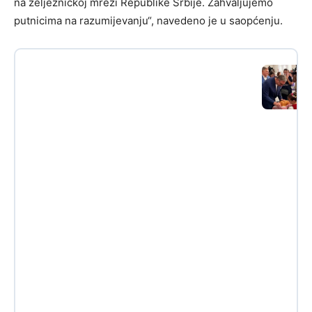
na željezničkoj mreži Republike Srbije. Zahvaljujemo
putnicima na razumijevanju“, navedeno je u saopćenju.