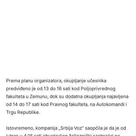
Prema planu organizatora, okupljanje učesnika
predviđeno je od 13 do 16 sati kod Poljoprivrednog
fakulteta u Zemunu, dok su dodatna okupljanja najavljena
od 14 do 17 sati kod Pravnog fakulteta, na Autokomandi i
Trgu Republike.
Istovremeno, kompanija „Srbija Voz“ saopćila je da je od
jutros u 4:15 sati obustavljen željeznički saobraćaj na