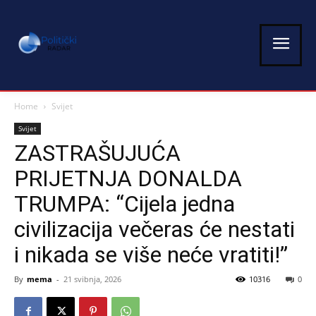
Home
Svijet
Svijet
ZASTRAŠUJUĆA
PRIJETNJA DONALDA
TRUMPA: “Cijela jedna
civilizacija večeras će nestati
i nikada se više neće vratiti!”
By
mema
-
21 svibnja, 2026
10316
0