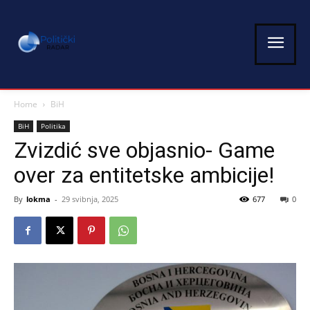
Home
BiH
BiH
Politika
Zvizdić sve objasnio- Game
over za entitetske ambicije!
By
lokma
-
29 svibnja, 2025
677
0