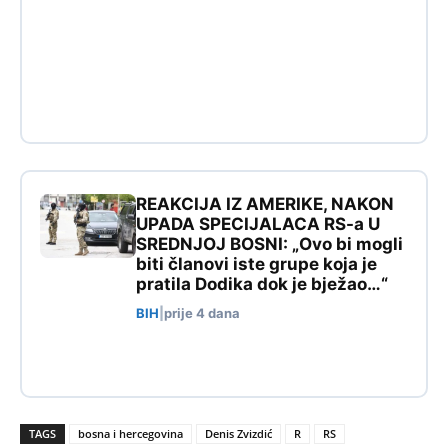
REAKCIJA IZ AMERIKE, NAKON
UPADA SPECIJALACA RS-a U
SREDNJOJ BOSNI: „Ovo bi mogli
biti članovi iste grupe koja je
pratila Dodika dok je bježao…“
BIH
|
prije 4 dana
TAGS
bosna i hercegovina
Denis Zvizdić
R
RS