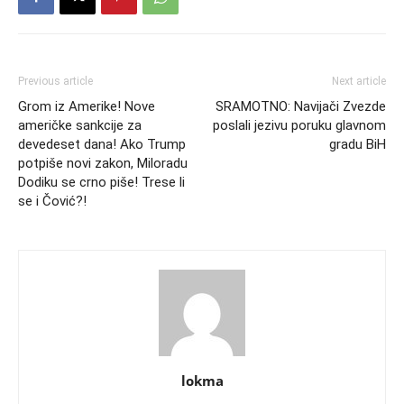
Previous article
Next article
Grom iz Amerike! Nove
SRAMOTNO: Navijači Zvezde
američke sankcije za
poslali jezivu poruku glavnom
devedeset dana! Ako Trump
gradu BiH
potpiše novi zakon, Miloradu
Dodiku se crno piše! Trese li
se i Čović?!
lokma