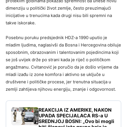
proteklim godinama pokazao spremnost da unese novu
dimenziju u politički život zemlje, često preuzimajući
inicijative u trenucima kada drugi nisu bili spremni na
takve iskorake.
Posebnu poruku predsjednik HDZ-a 1990 uputio je
mladim ljudima, naglasivši da Bosna i Hercegovina obiluje
sposobnim, obrazovanim i talentovanim pojedincima koji
se još uvijek drže po strani kada je riječ o političkom
angažmanu. Cvitanović je poručio da je došlo vrijeme da
mladi izađu iz zone komfora i aktivno se uključe u
društvene i političke procese, jer trenutna situacija u
zemlji zahtijeva njihovu energiju, znanje i odgovornost.
REAKCIJA IZ AMERIKE, NAKON
UPADA SPECIJALACA RS-a U
SREDNJOJ BOSNI: „Ovo bi mogli