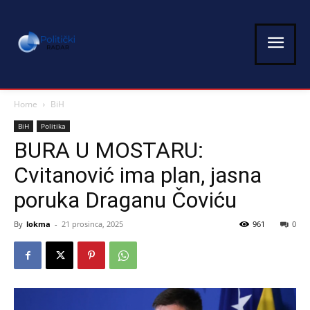
Home
BiH
BiH
Politika
BURA U MOSTARU:
Cvitanović ima plan, jasna
poruka Draganu Čoviću
By
lokma
-
21 prosinca, 2025
961
0