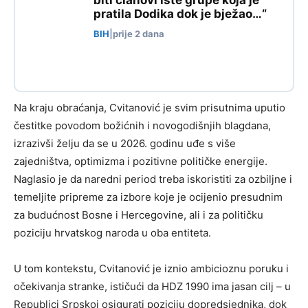
biti članovi iste grupe koja je
pratila Dodika dok je bježao…“
BIH
|
prije 2 dana
Na kraju obraćanja, Cvitanović je svim prisutnima uputio
čestitke povodom božićnih i novogodišnjih blagdana,
izrazivši želju da se u 2026. godinu uđe s više
zajedništva, optimizma i pozitivne političke energije.
Naglasio je da naredni period treba iskoristiti za ozbiljne i
temeljite pripreme za izbore koje je ocijenio presudnim
za budućnost Bosne i Hercegovine, ali i za političku
poziciju hrvatskog naroda u oba entiteta.
U tom kontekstu, Cvitanović je iznio ambicioznu poruku i
očekivanja stranke, ističući da HDZ 1990 ima jasan cilj – u
Republici Srpskoj osigurati poziciju dopredsjednika, dok