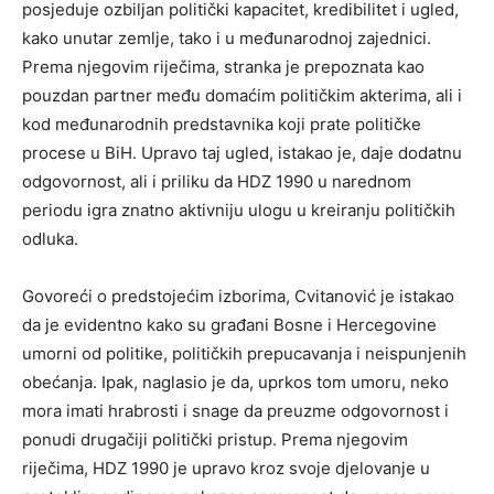
posjeduje ozbiljan politički kapacitet, kredibilitet i ugled,
kako unutar zemlje, tako i u međunarodnoj zajednici.
Prema njegovim riječima, stranka je prepoznata kao
pouzdan partner među domaćim političkim akterima, ali i
kod međunarodnih predstavnika koji prate političke
procese u BiH. Upravo taj ugled, istakao je, daje dodatnu
odgovornost, ali i priliku da HDZ 1990 u narednom
periodu igra znatno aktivniju ulogu u kreiranju političkih
odluka.
Govoreći o predstojećim izborima, Cvitanović je istakao
da je evidentno kako su građani Bosne i Hercegovine
umorni od politike, političkih prepucavanja i neispunjenih
obećanja. Ipak, naglasio je da, uprkos tom umoru, neko
mora imati hrabrosti i snage da preuzme odgovornost i
ponudi drugačiji politički pristup. Prema njegovim
riječima, HDZ 1990 je upravo kroz svoje djelovanje u