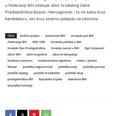
u Federaciji BiH očekuje izbor hrvatskog člana
Predsjedništva Bosne i Hercegovine, i to ne samo kroz
kandidaturu, već kroz stvarnu pobjedu na izborima.
TAGS
božićni prijem
budućnost BiH
evropski put BiH
Federacija BiH
HDZ 1990
hrvatska politika u BiH.
hrvatski član Predsjedništva
hrvatski narod u BiH
Ilija Cvitanović
izbori BiH
izborna godina
izborna kampanja
koalicioni partneri
međunarodna zajednica
mladi u politici
Mostar
politička odgovornost
politička vizija
političke poruke
politički dijalog
politički kredibilitet
politički skup
predsjedništvo BiH
Republika Srpska
stabilnost BiH
stranačka kohezija