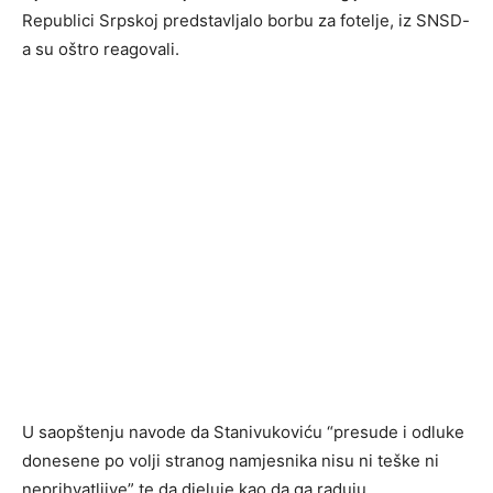
Republici Srpskoj predstavljalo borbu za fotelje, iz SNSD-
a su oštro reagovali.
U saopštenju navode da Stanivukoviću “presude i odluke
donesene po volji stranog namjesnika nisu ni teške ni
neprihvatljive” te da djeluje kao da ga raduju.