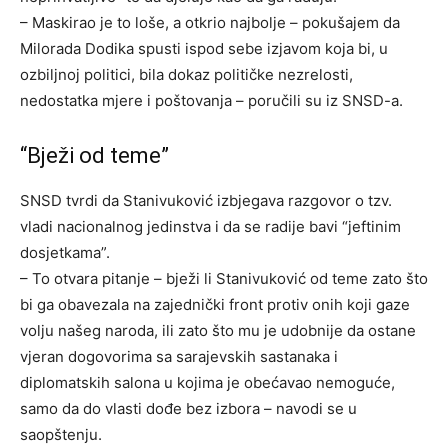
– Maskirao je to loše, a otkrio najbolje – pokušajem da
Milorada Dodika spusti ispod sebe izjavom koja bi, u
ozbiljnoj politici, bila dokaz političke nezrelosti,
nedostatka mjere i poštovanja – poručili su iz SNSD-a.
“Bježi od teme”
SNSD tvrdi da Stanivuković izbjegava razgovor o tzv.
vladi nacionalnog jedinstva i da se radije bavi “jeftinim
dosjetkama”.
– To otvara pitanje – bježi li Stanivuković od teme zato što
bi ga obavezala na zajednički front protiv onih koji gaze
volju našeg naroda, ili zato što mu je udobnije da ostane
vjeran dogovorima sa sarajevskih sastanaka i
diplomatskih salona u kojima je obećavao nemoguće,
samo da do vlasti dođe bez izbora – navodi se u
saopštenju.