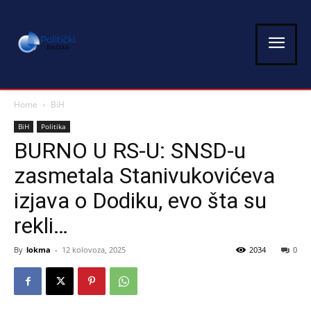
Home
BiH
BiH
Politika
BURNO U RS-U: SNSD-u
zasmetala Stanivukovićeva
izjava o Dodiku, evo šta su
rekli…
By
lokma
-
12 kolovoza, 2025
2034
0