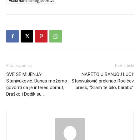
vlada nacionalnog jedinstva
Previous article
Next article
SVE SE MIJENJA:
NAPETO U BANJOJ LUCI:
Stanivuković: Danas možemo
Stanivuković prekinuo Rodićev
govoriti da je interes obrnut,
press, “Sram te bilo, barabo”
Draško i Dodik su …