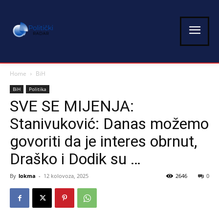
Home
BiH
BiH
Politika
SVE SE MIJENJA:
Stanivuković: Danas možemo
govoriti da je interes obrnut,
Draško i Dodik su …
By
lokma
-
12 kolovoza, 2025
2646
0