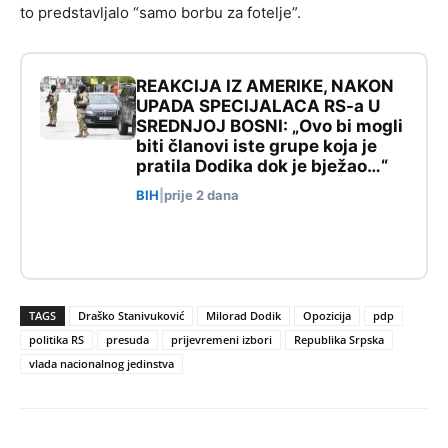
to predstavljalo “samo borbu za fotelje”.
REAKCIJA IZ AMERIKE, NAKON
UPADA SPECIJALACA RS-a U
SREDNJOJ BOSNI: „Ovo bi mogli
biti članovi iste grupe koja je
pratila Dodika dok je bježao…“
BIH
|
prije 2 dana
TAGS
Draško Stanivuković
Milorad Dodik
Opozicija
pdp
politika RS
presuda
prijevremeni izbori
Republika Srpska
vlada nacionalnog jedinstva