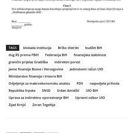
TAGS
blokada institucija
Brčko distrikt
budžet BiH
dug RS prema FBiH
Federacija BiH
finansijska stabilnost
granični prijelaz Gradiška
indirektni porezi
javne finansije Bosne i Hercegovine
Jedinstveni račun UIO
Ministarstvo finansija i trezora BiH
Odjeljenje za makroekonomsku analizu
PDV
raspodjela prihoda
Republika Srpska
SNSD
Srđan Amidžić
UIO BiH
Uprava za indirektno oporezivanje BiH
Upravni odbor UIO
Zijad Krnjić
Zoran Tegeltija