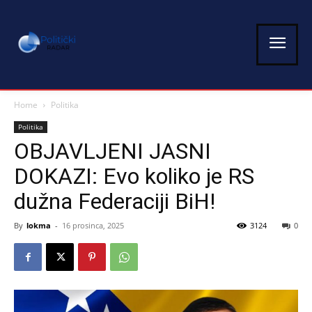
Home
Politika
Politika
OBJAVLJENI JASNI
DOKAZI: Evo koliko je RS
dužna Federaciji BiH!
By
lokma
-
16 prosinca, 2025
3124
0