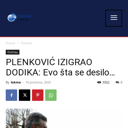
Home
Politika
Politika
PLENKOVIĆ IZIGRAO
DODIKA: Evo šta se desilo…
By
lokma
-
16 prosinca, 2025
3322
0