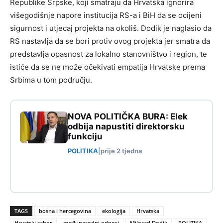
Republike Srpske, koji smatraju da Hrvatska ignorira
višegodišnje napore institucija RS-a i BiH da se ocijeni
sigurnost i utjecaj projekta na okoliš. Dodik je naglasio da
RS nastavlja da se bori protiv ovog projekta jer smatra da
predstavlja opasnost za lokalno stanovništvo i region, te
ističe da se ne može očekivati empatija Hrvatske prema
Srbima u tom području.
NOVA POLITIČKA BURA: Elek
odbija napustiti direktorsku
funkciju
POLITIKA
|
prije 2 tjedna
TAGS
bosna i hercegovina
ekologija
Hrvatska
Hrvatski sabor
međunarodni odnosi
Milorad Dodik
POLITIKA