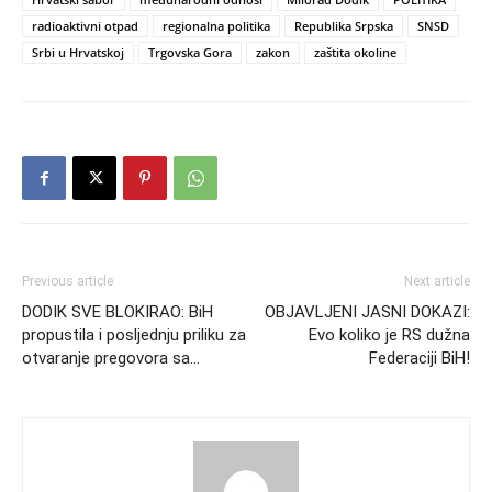
radioaktivni otpad
regionalna politika
Republika Srpska
SNSD
Srbi u Hrvatskoj
Trgovska Gora
zakon
zaštita okoline
Previous article
Next article
DODIK SVE BLOKIRAO: BiH
OBJAVLJENI JASNI DOKAZI:
propustila i posljednju priliku za
Evo koliko je RS dužna
otvaranje pregovora sa…
Federaciji BiH!