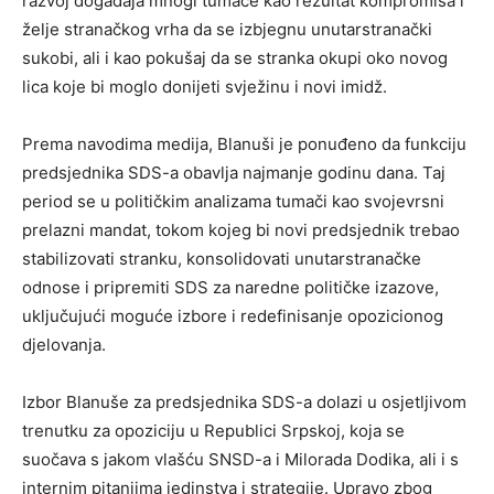
razvoj događaja mnogi tumače kao rezultat kompromisa i
želje stranačkog vrha da se izbjegnu unutarstranački
sukobi, ali i kao pokušaj da se stranka okupi oko novog
lica koje bi moglo donijeti svježinu i novi imidž.
Prema navodima medija, Blanuši je ponuđeno da funkciju
predsjednika SDS-a obavlja najmanje godinu dana. Taj
period se u političkim analizama tumači kao svojevrsni
prelazni mandat, tokom kojeg bi novi predsjednik trebao
stabilizovati stranku, konsolidovati unutarstranačke
odnose i pripremiti SDS za naredne političke izazove,
uključujući moguće izbore i redefinisanje opozicionog
djelovanja.
Izbor Blanuše za predsjednika SDS-a dolazi u osjetljivom
trenutku za opoziciju u Republici Srpskoj, koja se
suočava s jakom vlašću SNSD-a i Milorada Dodika, ali i s
internim pitanjima jedinstva i strategije. Upravo zbog