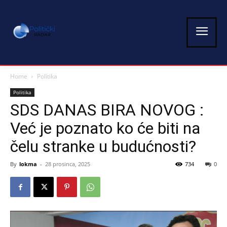
Home
Politika
Politika
SDS DANAS BIRA NOVOG :
Već je poznato ko će biti na
čelu stranke u budućnosti?
By
lokma
-
28 prosinca, 2025
734
0