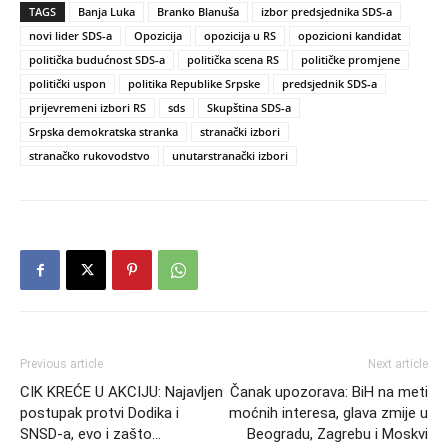
TAGS
Banja Luka
Branko Blanuša
izbor predsjednika SDS-a
novi lider SDS-a
Opozicija
opozicija u RS
opozicioni kandidat
politička budućnost SDS-a
politička scena RS
političke promjene
politički uspon
politika Republike Srpske
predsjednik SDS-a
prijevremeni izbori RS
sds
Skupština SDS-a
Srpska demokratska stranka
stranački izbori
stranačko rukovodstvo
unutarstranački izbori
Previous article
Next article
CIK KREĆE U AKCIJU: Najavljen
Čanak upozorava: BiH na meti
postupak protvi Dodika i
moćnih interesa, glava zmije u
SNSD-a, evo i zašto…
Beogradu, Zagrebu i Moskvi